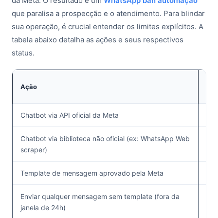
da Meta. O resultado é um
WhatsApp ban automação
que paralisa a prospecção e o atendimento. Para blindar
sua operação, é crucial entender os limites explícitos. A
tabela abaixo detalha as ações e seus respectivos
status.
Ação
Per
Chatbot via API oficial da Meta
✅
Chatbot via biblioteca não oficial (ex: WhatsApp Web
scraper)
Template de mensagem aprovado pela Meta
✅
Enviar qualquer mensagem sem template (fora da
janela de 24h)