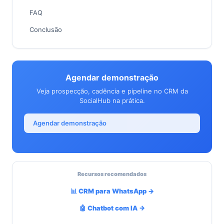
FAQ
Conclusão
Agendar demonstração
Veja prospecção, cadência e pipeline no CRM da
SocialHub na prática.
Agendar demonstração
Recursos recomendados
📊 CRM para WhatsApp →
🤖 Chatbot com IA →