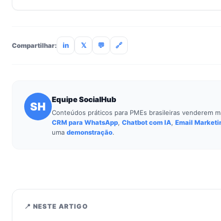
Não. O SocialHub é setup-and-go: importação CSV, conexã
treinamento de 90min. Empresas sem TI dedicada implantam
incluso.
in
𝕏
💬
🔗
Compartilhar:
Equipe SocialHub
SH
Conteúdos práticos para PMEs brasileiras venderem m
CRM para WhatsApp
,
Chatbot com IA
,
Email Marketi
uma
demonstração
.
📍 NESTE ARTIGO