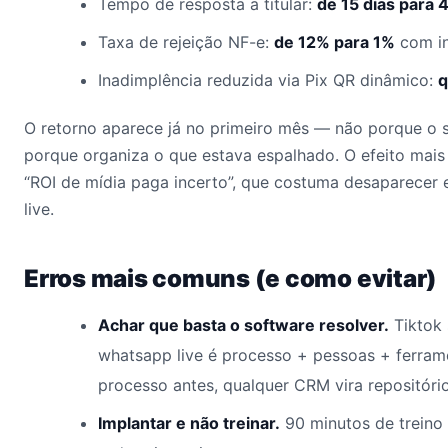
Tempo de resposta a titular:
de 15 dias para 
Taxa de rejeição NF-e:
de 12% para 1%
com i
Inadimplência reduzida via Pix QR dinâmico:
q
O retorno aparece já no primeiro mês — não porque o 
porque organiza o que estava espalhado. O efeito mais
“ROI de mídia paga incerto”, que costuma desaparecer 
live.
Erros mais comuns (e como evitar)
Achar que basta o software resolver.
Tiktok 
whatsapp live é processo + pessoas + ferra
processo antes, qualquer CRM vira repositório
Implantar e não treinar.
90 minutos de treino