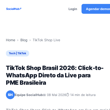
Login
Agendar demo
Home
›
Blog
›
TikTok Shop Live
Tech | TikTok
TikTok Shop Brasil 2026: Click-to-
WhatsApp Direto da Live para
PME Brasileira
SH
Equipe SocialHub
📅 08 Mai 2026
⏱ 14 min de leitura