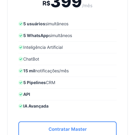
399
R$
/mês
5 usuários
simultâneos
5 WhatsApp
simultâneos
Inteligência Artificial
ChatBot
15 mil
notificações/mês
5 Pipelines
CRM
API
IA Avançada
Contratar Master