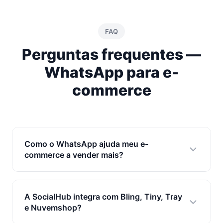
FAQ
Perguntas frequentes —
WhatsApp para e-
commerce
Como o WhatsApp ajuda meu e-
commerce a vender mais?
Automatiza recuperação de carrinho,
confirmações de pedido, rastreamento,
A SocialHub integra com Bling, Tiny, Tray
cobranças e pós-venda. O chatbot qualifica leads
e Nuvemshop?
24/7 e o CRM organiza o funil de vendas.