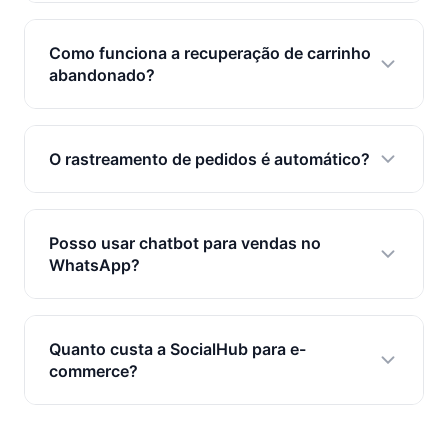
Sim. Integrações nativas sincronizam pedidos,
NF-e, estoque e rastreamento. Notificações são
Como funciona a recuperação de carrinho
enviadas automaticamente via WhatsApp.
abandonado?
O sistema envia automaticamente uma
mensagem de WhatsApp lembrando dos itens,
O rastreamento de pedidos é automático?
com link direto para finalizar a compra. Você
configura intervalos e mensagens.
Sim. Integrado aos Correios e transportadoras,
envia código de rastreamento e atualizações de
Posso usar chatbot para vendas no
status no WhatsApp do cliente.
WhatsApp?
Sim. O chatbot com IA apresenta produtos,
responde dúvidas sobre tamanho e
Quanto custa a SocialHub para e-
disponibilidade, envia links de compra e qualifica
commerce?
leads 24 horas.
Planos a partir de R$99/mês com CRM, chatbot,
notificações e todas as integrações incluídas.