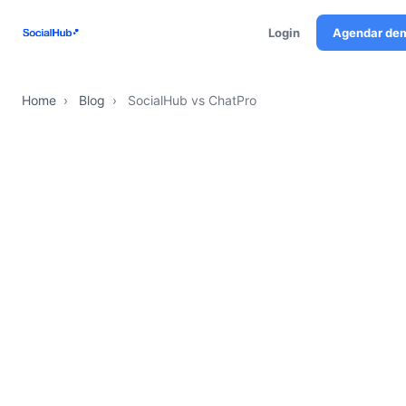
Login
Agendar de
Home
›
Blog
›
SocialHub vs ChatPro
SH
Equipe SocialHub