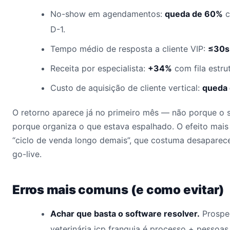
No-show em agendamentos:
queda de 60%
c
D-1.
Tempo médio de resposta a cliente VIP:
≤30s
Receita por especialista:
+34%
com fila estru
Custo de aquisição de cliente vertical:
queda
O retorno aparece já no primeiro mês — não porque o 
porque organiza o que estava espalhado. O efeito mais
“ciclo de venda longo demais”, que costuma desaparec
go-live.
Erros mais comuns (e como evitar)
Achar que basta o software resolver.
Prospe
veterinária icp franquia é processo + pessoa