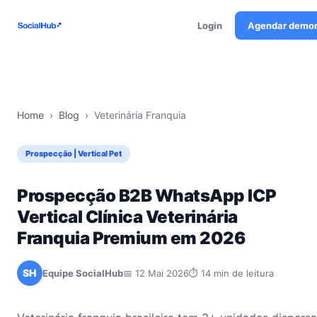
Login
Agendar demo
Home
›
Blog
›
Veterinária Franquia
Prospecção | Vertical Pet
Prospecção B2B WhatsApp ICP
Vertical Clínica Veterinária
Franquia Premium em 2026
SH
Equipe SocialHub
📅 12 Mai 2026
⏱ 14 min de leitura