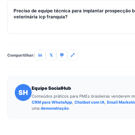
receita aparecem entre 30 e 90 dias, conforme ciclo de venda
Preciso de equipe técnica para implantar prospecção 
veterinária icp franquia?
Não. O SocialHub é setup-and-go: importação CSV, conexã
treinamento de 90min. Empresas sem TI dedicada implantam
incluso.
in
𝕏
💬
🔗
Compartilhar:
Equipe SocialHub
SH
Conteúdos práticos para PMEs brasileiras venderem m
CRM para WhatsApp
,
Chatbot com IA
,
Email Marketi
uma
demonstração
.