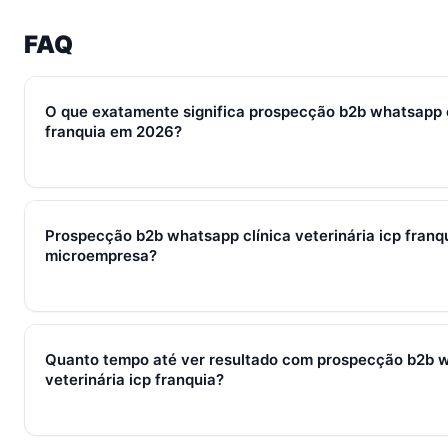
FAQ
O que exatamente significa prospecção b2b whatsapp cl
franquia em 2026?
Em 2026, prospecção b2b whatsapp clínica veterinária icp fr
de processos, ferramentas e métricas que conectam captura d
Prospecção b2b whatsapp clínica veterinária icp franq
fechamento e pós-venda em um fluxo único. Em PMEs brasilei
microempresa?
WhatsApp + CRM + IA — três pilares que se reforçam.
Sim — e quanto antes melhor. Implantar prospecção b2b whats
franquia com 2–3 pessoas custa muito menos esforço do qu
Quanto tempo até ver resultado com prospecção b2b w
começa em R$ 197/mês com 7 dias grátis sem cartão.
veterinária icp franquia?
Métricas de processo (tempo de resposta, follow-up) mudam 