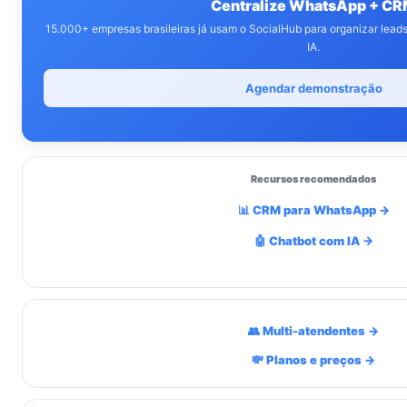
Centralize WhatsApp + C
15.000+ empresas brasileiras já usam o SocialHub para organizar lea
IA.
Agendar demonstração
Recursos recomendados
📊 CRM para WhatsApp →
🤖 Chatbot com IA →
👥 Multi-atendentes →
💸 Planos e preços →