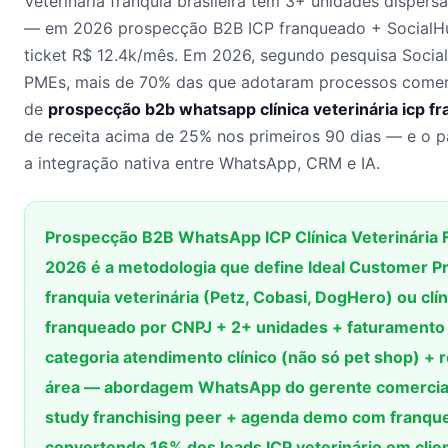
Veterinária franquia brasileira tem 3+ unidades disper
— em 2026 prospecção B2B ICP franqueado + SocialHu
ticket R$ 12.4k/mês. Em 2026, segundo pesquisa Soci
PMEs, mais de 70% das que adotaram processos comerc
de
prospecção b2b whatsapp clínica veterinária icp fr
de receita acima de 25% nos primeiros 90 dias — e o p
a integração nativa entre WhatsApp, CRM e IA.
Prospecção B2B WhatsApp ICP Clínica Veterinária
2026 é a metodologia que define Ideal Customer Pr
franquia veterinária (Petz, Cobasi, DogHero) ou clín
franqueado por CNPJ + 2+ unidades + faturamento
categoria atendimento clínico (não só pet shop) + 
área — abordagem WhatsApp do gerente comercial
study franchising peer + agenda demo com franqu
convertendo 16% dos leads ICP veterinário em clie