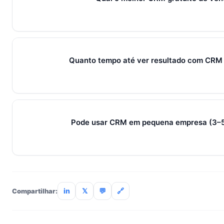
HubSpot Free e Bitrix24 Free funcionam até 200–500 contato
ou esbarra em limites. SocialHub oferece 7 dias grátis no pla
Quanto tempo até ver resultado com CRM
Métricas de processo (tempo de resposta, follow-up) mudam 
receita aparecem entre 30–90 dias, conforme ciclo de venda
Pode usar CRM em pequena empresa (3–5
Sim — e quanto antes melhor. Implantar com 3 pessoas cust
com 30. Comece com plano básico e cresça conforme o time
in
𝕏
💬
🔗
Compartilhar: