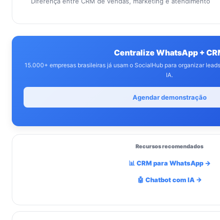
Diferença entre CRM de vendas, marketing e atendimento
Centralize WhatsApp + C
15.000+ empresas brasileiras já usam o SocialHub para organizar lea
IA.
Agendar demonstração
Recursos recomendados
📊 CRM para WhatsApp →
🤖 Chatbot com IA →