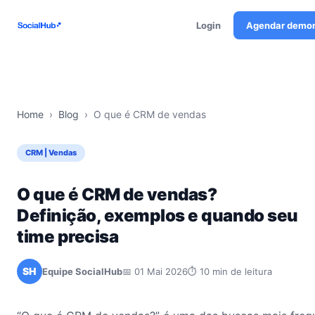
Login
Agendar demo
Home
›
Blog
›
O que é CRM de vendas
CRM | Vendas
O que é CRM de vendas?
Definição, exemplos e quando seu
time precisa
SH
Equipe SocialHub
📅 01 Mai 2026
⏱ 10 min de leitura