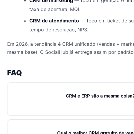
CRM de marketing
— foco em geração e nutri
taxa de abertura, MQL.
CRM de atendimento
— foco em ticket de su
tempo de resolução, NPS.
Em 2026, a tendência é CRM unificado (vendas + mark
mesma base). O SocialHub já entrega assim por padrão
FAQ
CRM e ERP são a mesma coisa
Não. CRM cuida do relacionamento (pré-venda, venda, pós-v
operação interna (estoque, financeiro, NF). Eles se integram 
problemas diferentes.
Qual o melhor CRM gratuito de ve