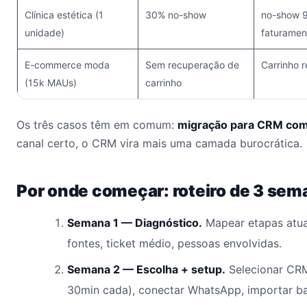
Clínica estética (1
30% no-show
no-show 9
unidade)
faturame
E-commerce moda
Sem recuperação de
Carrinho 
(15k MAUs)
carrinho
Os três casos têm em comum:
migração para CRM com
canal certo, o CRM vira mais uma camada burocrática.
Por onde começar: roteiro de 3 se
Semana 1 — Diagnóstico.
Mapear etapas atua
fontes, ticket médio, pessoas envolvidas.
Semana 2 — Escolha + setup.
Selecionar CRM
30min cada), conectar WhatsApp, importar ba