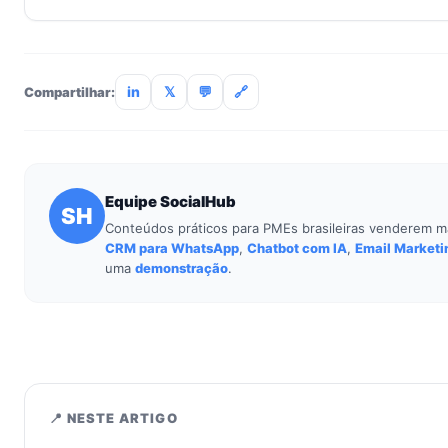
Não. O SocialHub é setup-and-go: importação CSV, conexã
treinamento de 90min. Empresas sem TI dedicada implantam
incluso.
in
𝕏
💬
🔗
Compartilhar:
Equipe SocialHub
SH
Conteúdos práticos para PMEs brasileiras venderem m
CRM para WhatsApp
,
Chatbot com IA
,
Email Marketi
uma
demonstração
.
📍 NESTE ARTIGO