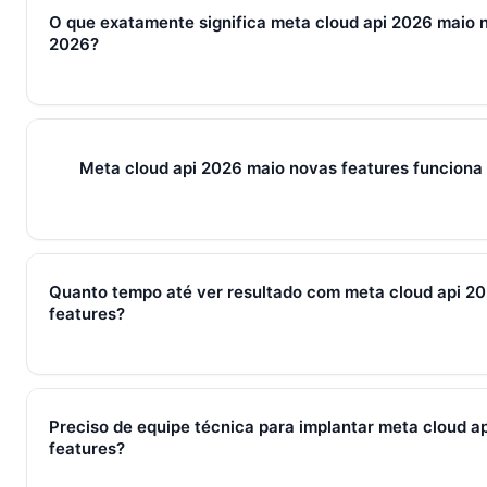
O que exatamente significa meta cloud api 2026 maio 
2026?
Em 2026, meta cloud api 2026 maio novas features represent
ferramentas e métricas que conectam captura de leads, qual
venda em um fluxo único. Em PMEs brasileiras, gira sempre
Meta cloud api 2026 maio novas features funcion
+ IA — três pilares que se reforçam.
Sim — e quanto antes melhor. Implantar meta cloud api 2026
pessoas custa muito menos esforço do que com 30. O Soci
Quanto tempo até ver resultado com meta cloud api 2
com 7 dias grátis sem cartão.
features?
Métricas de processo (tempo de resposta, follow-up) mudam 
receita aparecem entre 30 e 90 dias, conforme ciclo de venda
Preciso de equipe técnica para implantar meta cloud a
features?