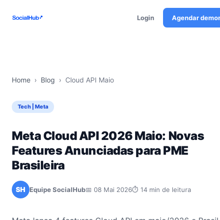
Login
Agendar demo
Home
›
Blog
›
Cloud API Maio
Tech | Meta
Meta Cloud API 2026 Maio: Novas
Features Anunciadas para PME
Brasileira
SH
Equipe SocialHub
📅 08 Mai 2026
⏱ 14 min de leitura