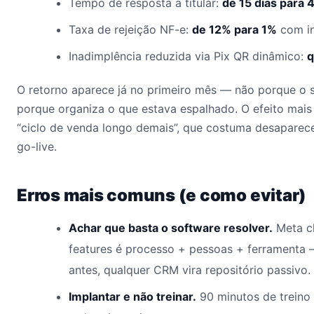
Tempo de resposta a titular:
de 15 dias para 
Taxa de rejeição NF-e:
de 12% para 1%
com i
Inadimplência reduzida via Pix QR dinâmico:
q
O retorno aparece já no primeiro mês — não porque o 
porque organiza o que estava espalhado. O efeito mais
“ciclo de venda longo demais”, que costuma desaparec
go-live.
Erros mais comuns (e como evitar)
Achar que basta o software resolver.
Meta c
features é processo + pessoas + ferramenta
antes, qualquer CRM vira repositório passivo.
Implantar e não treinar.
90 minutos de treino