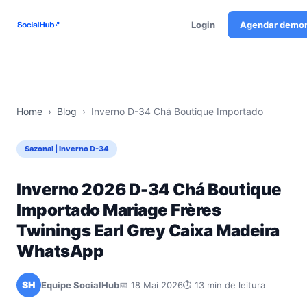
Login
Agendar demo
Home
›
Blog
›
Inverno D-34 Chá Boutique Importado
Sazonal | Inverno D-34
Inverno 2026 D-34 Chá Boutique
Importado Mariage Frères
Twinings Earl Grey Caixa Madeira
WhatsApp
SH
Equipe SocialHub
📅 18 Mai 2026
⏱ 13 min de leitura