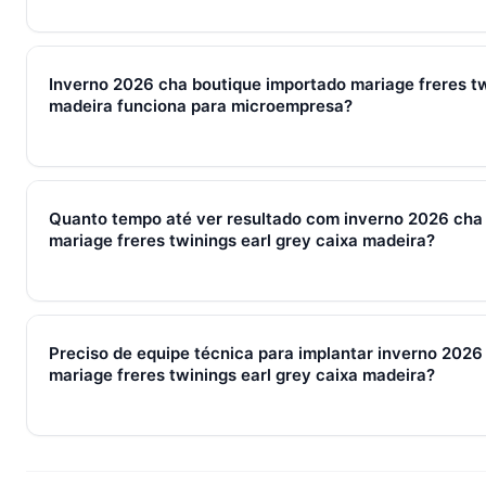
Em 2026, inverno 2026 cha boutique importado mariage freres
madeira representa o conjunto de processos, ferramentas e
Inverno 2026 cha boutique importado mariage freres tw
captura de leads, qualificação, fechamento e pós-venda em 
madeira funciona para microempresa?
brasileiras, gira sempre em torno de WhatsApp + CRM + IA — 
Sim — e quanto antes melhor. Implantar inverno 2026 cha bo
freres twinings earl grey caixa madeira com 2–3 pessoas cus
Quanto tempo até ver resultado com inverno 2026 cha
que com 30. O SocialHub começa em R$ 197/mês com 7 dias 
mariage freres twinings earl grey caixa madeira?
Métricas de processo (tempo de resposta, follow-up) mudam 
receita aparecem entre 30 e 90 dias, conforme ciclo de venda
Preciso de equipe técnica para implantar inverno 2026
mariage freres twinings earl grey caixa madeira?
Não. O SocialHub é setup-and-go: importação CSV, conexã
treinamento de 90min. Empresas sem TI dedicada implantam