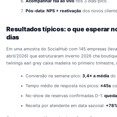
Acompanhar fila ao vivo
nos 3 dias-pico.
Pós-data: NPS + reativação
dos novos client
Resultados típicos: o que esperar n
dias
Em uma amostra do SocialHub com 145 empresas (lev
abril/2026) que estruturaram inverno 2026 cha boutiqu
twinings earl grey caixa madeira no primeiro trimestre
Conversão na semana-pico:
3,4× a média
do 
Tempo médio de resposta nos picos:
≤45s
co
No-show de reservas confirmadas D-1:
queda
Receita por atendente em data sazonal:
+78