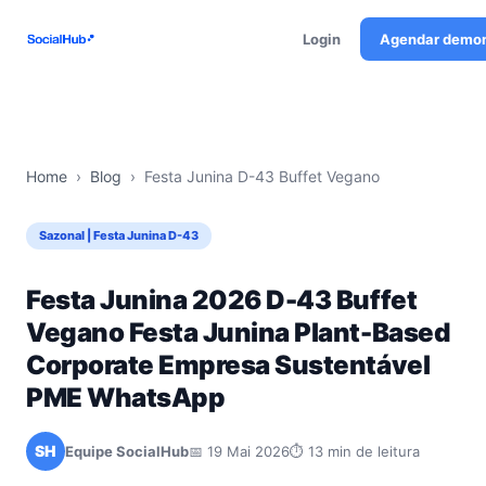
Login
Agendar demo
Home
›
Blog
›
Festa Junina D-43 Buffet Vegano
Sazonal | Festa Junina D-43
Festa Junina 2026 D-43 Buffet
Vegano Festa Junina Plant-Based
Corporate Empresa Sustentável
PME WhatsApp
SH
Equipe SocialHub
📅 19 Mai 2026
⏱ 13 min de leitura