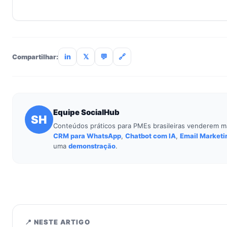
Não. O SocialHub é setup-and-go: importação CSV, conexã
treinamento de 90min. Empresas sem TI dedicada implantam
incluso.
in
𝕏
💬
🔗
Compartilhar:
Equipe SocialHub
SH
Conteúdos práticos para PMEs brasileiras venderem m
CRM para WhatsApp
,
Chatbot com IA
,
Email Marketi
uma
demonstração
.
📍 NESTE ARTIGO