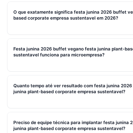
O que exatamente significa festa junina 2026 buffet ve
based corporate empresa sustentavel em 2026?
Em 2026, festa junina 2026 buffet vegano festa junina plan
sustentavel representa o conjunto de processos, ferramenta
Festa junina 2026 buffet vegano festa junina plant-ba
captura de leads, qualificação, fechamento e pós-venda em 
sustentavel funciona para microempresa?
brasileiras, gira sempre em torno de WhatsApp + CRM + IA — 
Sim — e quanto antes melhor. Implantar festa junina 2026 buf
based corporate empresa sustentavel com 2–3 pessoas cust
Quanto tempo até ver resultado com festa junina 2026
com 30. O SocialHub começa em R$ 197/mês com 7 dias grát
junina plant-based corporate empresa sustentavel?
Métricas de processo (tempo de resposta, follow-up) mudam 
receita aparecem entre 30 e 90 dias, conforme ciclo de venda
Preciso de equipe técnica para implantar festa junina 
junina plant-based corporate empresa sustentavel?