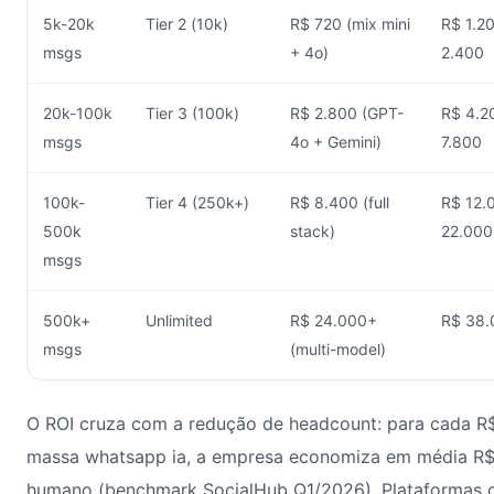
5k-20k
Tier 2 (10k)
R$ 720 (mix mini
R$ 1.2
msgs
+ 4o)
2.400
20k-100k
Tier 3 (100k)
R$ 2.800 (GPT-
R$ 4.2
msgs
4o + Gemini)
7.800
100k-
Tier 4 (250k+)
R$ 8.400 (full
R$ 12.
500k
stack)
22.000
msgs
500k+
Unlimited
R$ 24.000+
R$ 38.
msgs
(multi-model)
O ROI cruza com a redução de headcount: para cada R
massa whatsapp ia, a empresa economiza em média R$
humano (benchmark SocialHub Q1/2026). Plataformas