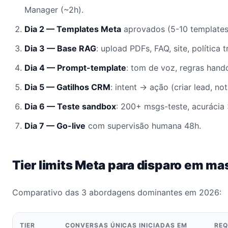
Manager (~2h).
Dia 2 — Templates Meta
aprovados (5-10 templates u
Dia 3 — Base RAG
: upload PDFs, FAQ, site, política
Dia 4 — Prompt-template
: tom de voz, regras handoff
Dia 5 — Gatilhos CRM
: intent → ação (criar lead, not
Dia 6 — Teste sandbox
: 200+ msgs-teste, acurácia
Dia 7 — Go-live
com supervisão humana 48h.
Tier limits Meta para disparo em m
Comparativo das 3 abordagens dominantes em 2026:
TIER
CONVERSAS ÚNICAS INICIADAS EM
REQ