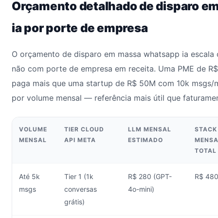
Orçamento detalhado de disparo e
ia por porte de empresa
O orçamento de disparo em massa whatsapp ia escala
não com porte de empresa em receita. Uma PME de 
paga mais que uma startup de R$ 50M com 10k msgs/mê
por volume mensal — referência mais útil que faturame
VOLUME
TIER CLOUD
LLM MENSAL
STACK
MENSAL
API META
ESTIMADO
MENSA
TOTAL
Até 5k
Tier 1 (1k
R$ 280 (GPT-
R$ 48
msgs
conversas
4o-mini)
grátis)