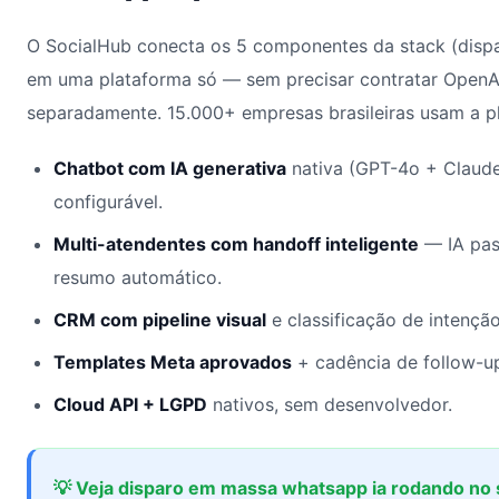
O SocialHub conecta os 5 componentes da stack (disp
em uma plataforma só — sem precisar contratar OpenAI
separadamente. 15.000+ empresas brasileiras usam a p
Chatbot com IA generativa
nativa (GPT-4o + Claud
configurável.
Multi-atendentes com handoff inteligente
— IA pas
resumo automático.
CRM com pipeline visual
e classificação de intençã
Templates Meta aprovados
+ cadência de follow-u
Cloud API + LGPD
nativos, sem desenvolvedor.
💡 Veja disparo em massa whatsapp ia rodando no