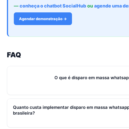
—
conheça o chatbot SocialHub
ou
agende uma de
Agendar demonstração →
FAQ
O que é disparo em massa whatsap
Disparo em massa no WhatsApp com IA é o envio proativo de
contatos com personalização gerada por LLM (nome, produto,
Quanto custa implementar disparo em massa whatsap
template Meta aprovado, opt-in registrado e respeita tier limi
brasileira?
contatos únicos por 24h). A Em produção, plataformas como
componentes em uma assinatura única.