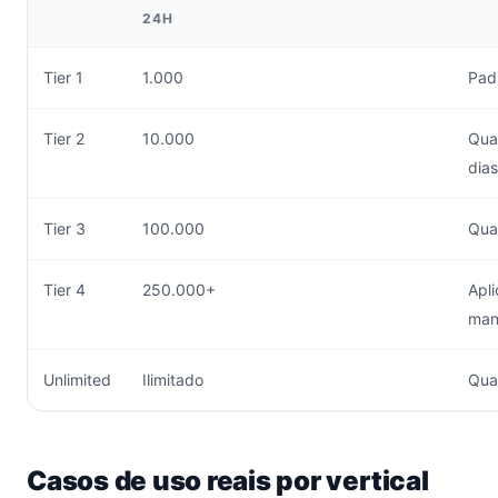
24H
Tier 1
1.000
Padr
Tier 2
10.000
Qual
dias
Tier 3
100.000
Qual
Tier 4
250.000+
Apl
man
Unlimited
Ilimitado
Qual
Casos de uso reais por vertical