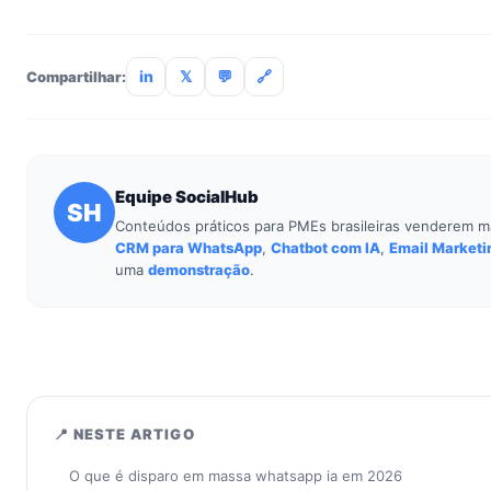
Payback médio de 4,2 meses para PME de 10-50 atendentes.
280% e 420% considerando redução de FRT (-99,7%), elevaç
queda no cost-per-resolution (-90%).
in
𝕏
💬
🔗
Compartilhar:
Equipe SocialHub
SH
Conteúdos práticos para PMEs brasileiras venderem m
CRM para WhatsApp
,
Chatbot com IA
,
Email Marketi
uma
demonstração
.
📍 NESTE ARTIGO
O que é disparo em massa whatsapp ia em 2026