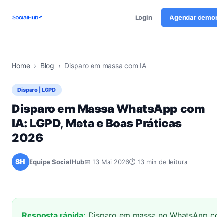
Login
Agendar demo
Home
›
Blog
›
Disparo em massa com IA
Disparo | LGPD
Disparo em Massa WhatsApp com
IA: LGPD, Meta e Boas Práticas
2026
SH
Equipe SocialHub
📅 13 Mai 2026
⏱ 13 min de leitura
Resposta rápida:
Disparo em massa no WhatsApp com