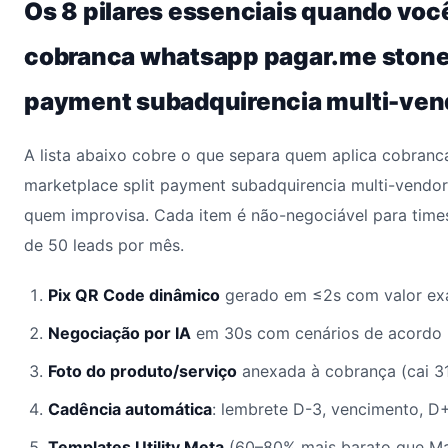
Os 8 pilares essenciais quando voc
cobranca whatsapp pagar.me stone 
payment subadquirencia multi-ven
A lista abaixo cobre o que separa quem aplica cobran
marketplace split payment subadquirencia multi-vendor
quem improvisa. Cada item é não-negociável para time
de 50 leads por mês.
Pix QR Code dinâmico
gerado em ≤2s com valor ex
Negociação por IA
em 30s com cenários de acordo 
Foto do produto/serviço
anexada à cobrança (cai 31
Cadência automática
: lembrete D-3, vencimento, D+
Templates Utility Meta
(60–80% mais barato que Ma