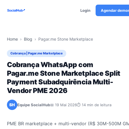
Login
Agendar demo
Home
›
Blog
›
Pagar.me Stone Marketplace
Cobrança | Pagar.me Marketplace
Cobrança WhatsApp com
Pagar.me Stone Marketplace Split
Payment Subadquirência Multi-
Vendor PME 2026
SH
Equipe SocialHub
📅 19 Mai 2026
⏱ 14 min de leitura
PME BR marketplace + multi-vendor (R$ 30M-500M GM