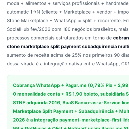
moda + alimentos + serviços profissionais + handmade)
automatic 1→N (cliente + Marketplace + vendor + imp
Stone Marketplace + WhatsApp = split + recorrente. E
SocialHub fev/2026 com 180 negócios brasileiros, mai
processos comerciais estruturados em torno de
cobran
stone marketplace split payment subadquirencia mult
aumento de receita acima de 25% nos primeiros 90 dia
dessa virada é a integração nativa entre WhatsApp, CRM
Cobrança WhatsApp + Pagar.me (0,79% Pix + 2,99-
0 mensalidade conta + R$ 1,90 boleto, subsidiária
STNE adquirida 2016, BaaS Banco-as-a-Service li
Marketplace Split Payment + Subadquirência + Mul
2026 é a integração payment-marketplace-first líd
99 + GetNinjas + Olist + Hotmart usam Pagar.me S