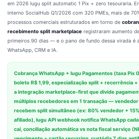
em 2026 Iugu split automatic 1 Pix + zero tesouraria.
interno SocialHub Q1/2026 com 320 PMEs, mais de 70
processos comerciais estruturados em torno de
cobran
recebimento split marketplace
registraram aumento de
primeiros 90 dias — e o pano de fundo dessa virada é a
WhatsApp, CRM e IA.
Cobrança WhatsApp + Iugu Pagamentos (taxa Pix 
boleto R$ 1,99, especialização split + recorrência
a integração marketplace-first que divide pagamen
múltiplos recebedores em 1 transação — vendedor +
recebem split simultâneo (ex: 80% vendedor + 15
afiliado), Iugu API webhook notifica WhatsApp cad
cai, conciliação automática vs nota fiscal serviço (
vencimento + cartão recurring, custódia 7 dias an