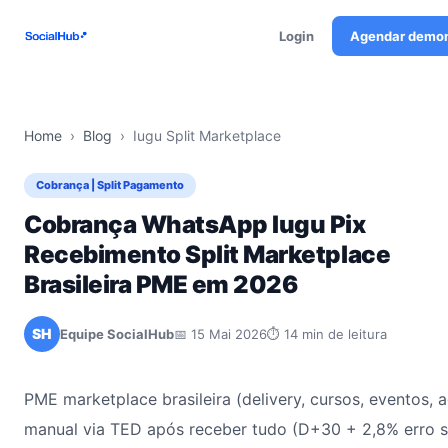
Login
Agendar demo
Home
›
Blog
›
Iugu Split Marketplace
Cobrança | Split Pagamento
Cobrança WhatsApp Iugu Pix
Recebimento Split Marketplace
Brasileira PME em 2026
SH
Equipe SocialHub
📅 15 Mai 2026
⏱ 14 min de leitura
PME marketplace brasileira (delivery, cursos, eventos,
manual via TED após receber tudo (D+30 + 2,8% erro sp