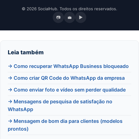
© 2026 SocialHub. Todos os direitos reservados.
📷
💼
▶
Leia também
→ Como recuperar WhatsApp Business bloqueado
→ Como criar QR Code do WhatsApp da empresa
→ Como enviar foto e vídeo sem perder qualidade
→ Mensagens de pesquisa de satisfação no
WhatsApp
→ Mensagem de bom dia para clientes (modelos
prontos)