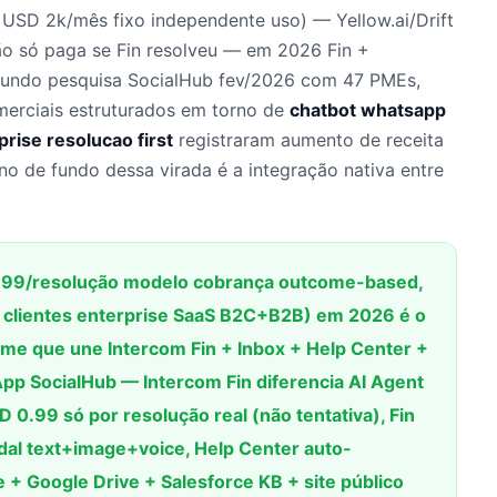
o USD 2k/mês fixo independente uso) — Yellow.ai/Drift
ão só paga se Fin resolveu — em 2026 Fin +
undo pesquisa SocialHub fev/2026 com 47 PMEs,
erciais estruturados em torno de
chatbot whatsapp
rise resolucao first
registraram aumento de receita
o de fundo dessa virada é a integração nativa entre
.99/resolução modelo cobrança outcome-based,
+ clientes enterprise SaaS B2C+B2B) em 2026 é o
me que une Intercom Fin + Inbox + Help Center +
p SocialHub — Intercom Fin diferencia AI Agent
.99 só por resolução real (não tentativa), Fin
al text+image+voice, Help Center auto-
 + Google Drive + Salesforce KB + site público