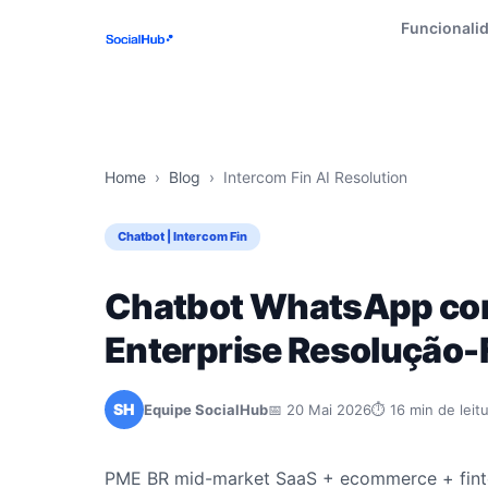
Funcionali
Home
›
Blog
›
Intercom Fin AI Resolution
Chatbot | Intercom Fin
Chatbot WhatsApp com
Enterprise Resolução-
SH
Equipe SocialHub
📅 20 Mai 2026
⏱ 16 min de leit
PME BR mid-market SaaS + ecommerce + finte