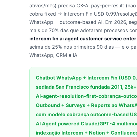
ativos/mês) precisa CX-AI pay-per-result (nã
cobra fixed → Intercom Fin USD 0.99/resoluç
WhatsApp = outcome-based AI. Em 2026, seg
mais de 70% das que adotaram processos com
intercom fin ai agent customer service enterp
acima de 25% nos primeiros 90 dias — e o pan
WhatsApp, CRM e IA.
Chatbot WhatsApp + Intercom Fin (USD 0
sediada San Francisco fundada 2011, 25k
AI-agent-resolution-first-cobrança-outco
Outbound + Surveys + Reports ao WhatsAp
com modelo cobrança outcome-based USD 0
AI Agent powered Claude/GPT-4 multimod
indexação Intercom + Notion + Confluence