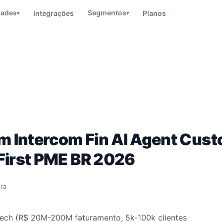
dades
Segmentos
Integrações
Planos
▾
▾
 Intercom Fin AI Agent Cust
First PME BR 2026
ura
ch (R$ 20M-200M faturamento, 5k-100k clientes