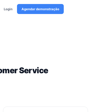
Login
Agendar demonstração
omer Service