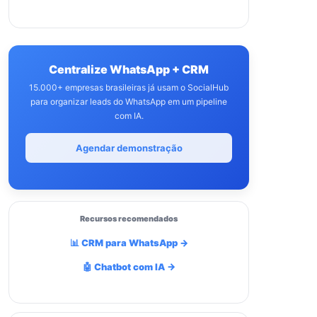
Centralize WhatsApp + CRM
15.000+ empresas brasileiras já usam o SocialHub
para organizar leads do WhatsApp em um pipeline
com IA.
Agendar demonstração
Recursos recomendados
📊 CRM para WhatsApp →
🤖 Chatbot com IA →