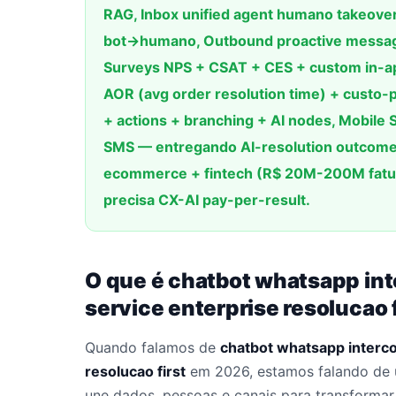
RAG, Inbox unified agent humano takeove
bot→humano, Outbound proactive messag
Surveys NPS + CSAT + CES + custom in-app
AOR (avg order resolution time) + custo-
+ actions + branching + AI nodes, Mobil
SMS — entregando AI-resolution outcom
ecommerce + fintech (R$ 20M-200M fatur
precisa CX-AI pay-per-result.
O que é chatbot whatsapp int
service enterprise resolucao 
Quando falamos de
chatbot whatsapp interco
resolucao first
em 2026, estamos falando de 
une dados, pessoas e canais para transformar