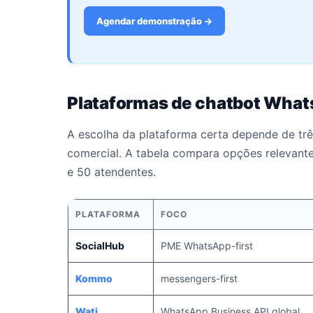
Agendar demonstração →
Plataformas de chatbot Wha
A escolha da plataforma certa depende de três
comercial. A tabela compara opções relevant
e 50 atendentes.
PLATAFORMA
FOCO
SocialHub
PME WhatsApp-first
Kommo
messengers-first
Wati
WhatsApp Business API global