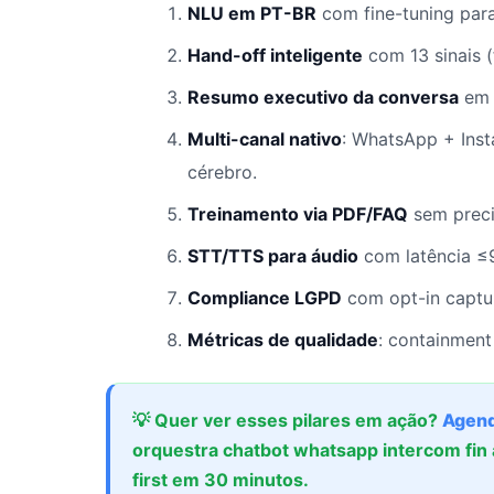
NLU em PT-BR
com fine-tuning para 
Hand-off inteligente
com 13 sinais (
Resumo executivo da conversa
em 
Multi-canal nativo
: WhatsApp + In
cérebro.
Treinamento via PDF/FAQ
sem preci
STT/TTS para áudio
com latência ≤9
Compliance LGPD
com opt-in captur
Métricas de qualidade
: containment
💡 Quer ver esses pilares em ação?
Agend
orquestra chatbot whatsapp intercom fin 
first em 30 minutos.