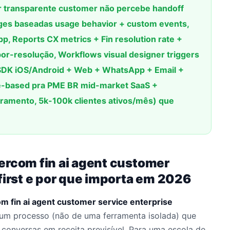
r transparente customer não percebe handoff
es baseadas usage behavior + custom events,
, Reports CX metrics + Fin resolution rate +
por-resolução, Workflows visual designer triggers
e SDK iOS/Android + Web + WhatsApp + Email +
e-based pra PME BR mid-market SaaS +
amento, 5k-100k clientes ativos/mês) que
ercom fin ai agent customer
first e por que importa em 2026
m fin ai agent customer service enterprise
um processo (não de uma ferramenta isolada) que
 conversas em receita previsível. Para uma escola de