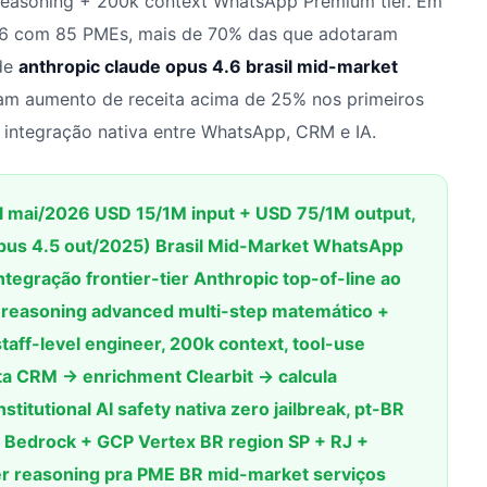
er reasoning + 200k context WhatsApp Premium tier. Em
6 com 85 PMEs, mais de 70% das que adotaram
 de
anthropic claude opus 4.6 brasil mid-market
am aumento de receita acima de 25% nos primeiros
 integração nativa entre WhatsApp, CRM e IA.
al mai/2026 USD 15/1M input + USD 75/1M output,
pus 4.5 out/2025) Brasil Mid-Market WhatsApp
tegração frontier-tier Anthropic top-of-line ao
reasoning advanced multi-step matemático +
staff-level engineer, 200k context, tool-use
ta CRM → enrichment Clearbit → calcula
titutional AI safety nativa zero jailbreak, pt-BR
S Bedrock + GCP Vertex BR region SP + RJ +
er reasoning pra PME BR mid-market serviços