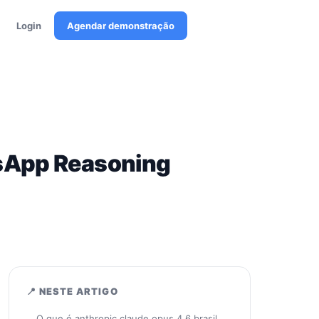
Login
Agendar demonstração
tsApp Reasoning
📍 NESTE ARTIGO
O que é anthropic claude opus 4.6 brasil