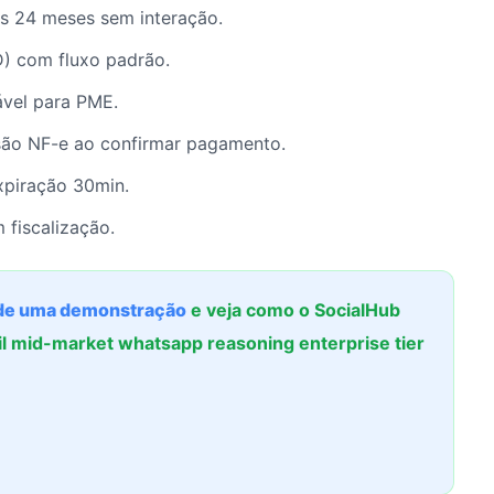
ós 24 meses sem interação.
D) com fluxo padrão.
ável para PME.
ão NF-e ao confirmar pagamento.
xpiração 30min.
 fiscalização.
e uma demonstração
e veja como o SocialHub
il mid-market whatsapp reasoning enterprise tier