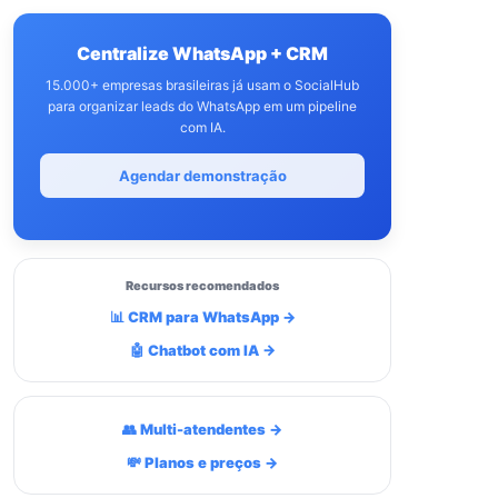
Centralize WhatsApp + CRM
15.000+ empresas brasileiras já usam o SocialHub
para organizar leads do WhatsApp em um pipeline
com IA.
Agendar demonstração
Recursos recomendados
📊 CRM para WhatsApp →
🤖 Chatbot com IA →
👥 Multi-atendentes →
💸 Planos e preços →