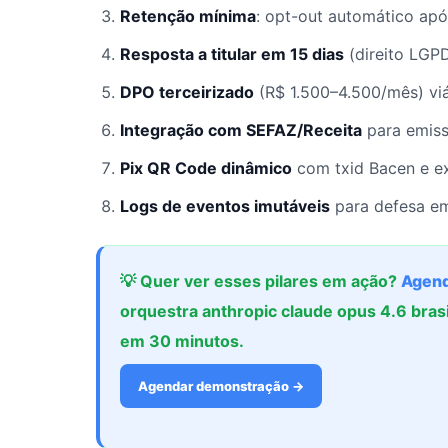
Retenção mínima
: opt-out automático ap
Resposta a titular em 15 dias
(direito LGP
DPO terceirizado
(R$ 1.500–4.500/mês) vi
Integração com SEFAZ/Receita
para emiss
Pix QR Code dinâmico
com txid Bacen e e
Logs de eventos imutáveis
para defesa em
💡 Quer ver esses pilares em ação?
Agend
orquestra anthropic claude opus 4.6 bras
em 30 minutos.
Agendar demonstração →