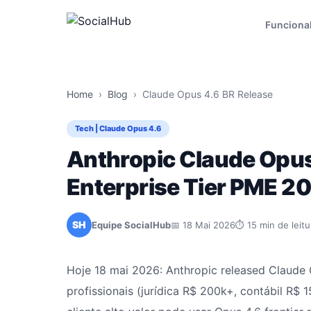
Funciona
Home
›
Blog
›
Claude Opus 4.6 BR Release
Tech | Claude Opus 4.6
Anthropic Claude Opu
Enterprise Tier PME 2
SH
Equipe SocialHub
📅 18 Mai 2026
⏱ 15 min de leitu
Hoje 18 mai 2026: Anthropic released Claude 
profissionais (jurídica R$ 200k+, contábil R$