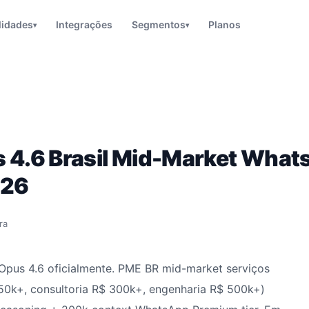
lidades
Integrações
Segmentos
Planos
▾
▾
s 4.6 Brasil Mid-Market Wha
026
ra
Opus 4.6 oficialmente. PME BR mid-market serviços
 150k+, consultoria R$ 300k+, engenharia R$ 500k+)