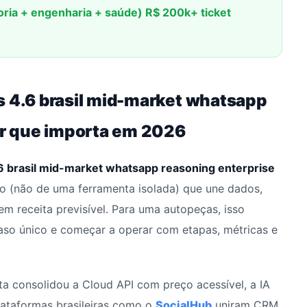
ltoria + engenharia + saúde) R$ 200k+ ticket
s 4.6 brasil mid-market whatsapp
por que importa em 2026
6 brasil mid-market whatsapp reasoning enterprise
 (não de uma ferramenta isolada) que une dados,
m receita previsível. Para uma autopeças, isso
caso único e começar a operar com etapas, métricas e
eta consolidou a Cloud API com preço acessível, a IA
plataformas brasileiras como o
SocialHub
uniram CRM,