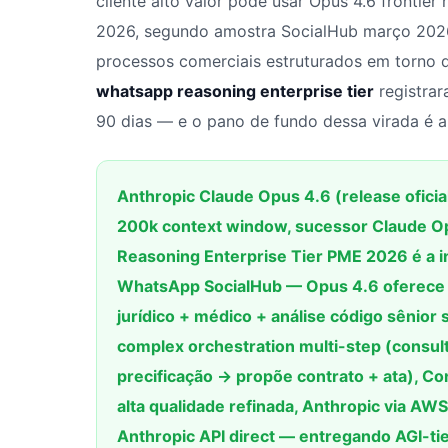
cliente alto valor pode usar Opus 4.6 fronti
2026, segundo amostra SocialHub março 202
processos comerciais estruturados em torno
whatsapp reasoning enterprise tier
registrar
90 dias — e o pano de fundo dessa virada é a
Anthropic Claude Opus 4.6 (release ofici
200k context window, sucessor Claude O
Reasoning Enterprise Tier PME 2026 é a in
WhatsApp SocialHub — Opus 4.6 oferece 
jurídico + médico + análise código sênior 
complex orchestration multi-step (consul
precificação → propõe contrato + ata), Cons
alta qualidade refinada, Anthropic via AW
Anthropic API direct — entregando AGI-ti