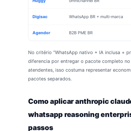
Huggy
omnichannel BR
Digisac
WhatsApp BR + multi-marca
Agendor
B2B PME BR
No critério “WhatsApp nativo + IA inclusa + p
diferencia por entregar o pacote completo n
atendentes, isso costuma representar economi
pacotes separados.
Como aplicar anthropic claud
whatsapp reasoning enterpris
passos