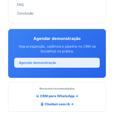
FAQ
Conclusão
Agendar demonstração
Veja prospecção, cadência e pipeline no CRM da
SocialHub na prática.
Agendar demonstração
Recursos recomendados
📊 CRM para WhatsApp →
🤖 Chatbot com IA →