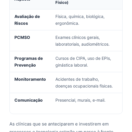
Físico)
Avaliação de
Física, química, biológica,
Incl
Riscos
ergonômica.
dem
PCMSO
Exames clínicos gerais,
Inte
laboratoriais, audiométricos.
enc
Programas de
Cursos de CIPA, uso de EPIs,
Pro
Prevenção
ginástica laboral.
resi
Monitoramento
Acidentes de trabalho,
Abs
doenças ocupacionais físicas.
de e
Comunicação
Presencial, murais, e-mail.
Aut
dig
As clínicas que se anteciparem e investirem em
processos e tecnologia estarão um passo à frente.