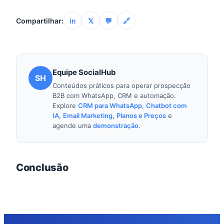
medicina do trabalho se adequarem à NR-1.
saúde mental, os riscos psicossociais deverão ser
Compartilhar:
in
𝕏
💬
🔗
explicitamente incluídos no mapeamento, avaliação
e controle de riscos do PGR, assim como os riscos
físicos, químicos e biológicos.
Equipe SocialHub
SH
Conteúdos práticos para operar prospecção
B2B com WhatsApp, CRM e automação.
Explore
CRM para WhatsApp
,
Chatbot com
IA
,
Email Marketing
,
Planos e Preços
e
agende uma
demonstração
.
Conclusão