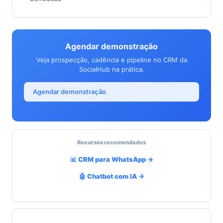
Agendar demonstração
Veja prospecção, cadência e pipeline no CRM da
SocialHub na prática.
Agendar demonstração
Recursos recomendados
📊 CRM para WhatsApp →
🤖 Chatbot com IA →