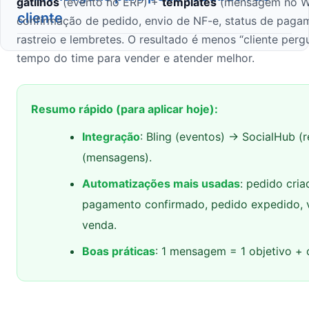
gatilhos
(evento no ERP) +
templates
(mensagem no Wh
cliente
confirmação de pedido, envio de NF-e, status de pag
rastreio e lembretes. O resultado é menos “cliente perg
tempo do time para vender e atender melhor.
Resumo rápido (para aplicar hoje):
Integração
: Bling (eventos) → SocialHub 
(mensagens).
Automatizações mais usadas
: pedido cria
pagamento confirmado, pedido expedido, 
venda.
Boas práticas
: 1 mensagem = 1 objetivo + o