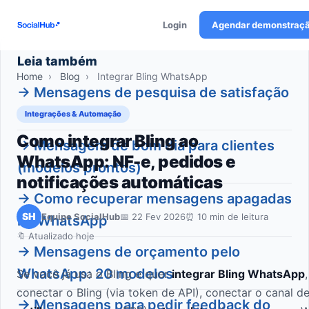
Login
Agendar demonstraç
Leia também
Home
›
Blog
›
Integrar Bling WhatsApp
→ Mensagens de pesquisa de satisfação
no WhatsApp
Integrações & Automação
Como integrar Bling ao
→ Mensagem de bom dia para clientes
WhatsApp: NF-e, pedidos e
(modelos prontos)
notificações automáticas
→ Como recuperar mensagens apagadas
SH
Equipe SocialHub
📅 22 Fev 2026
⏰ 10 min de leitura
no WhatsApp
🔖 Atualizado hoje
→ Mensagens de orçamento pelo
WhatsApp: 20 modelos
Se você já usa o Bling e quer
integrar Bling WhatsApp
conectar o Bling (via token de API), conectar o canal d
→ Mensagens para pedir feedback do