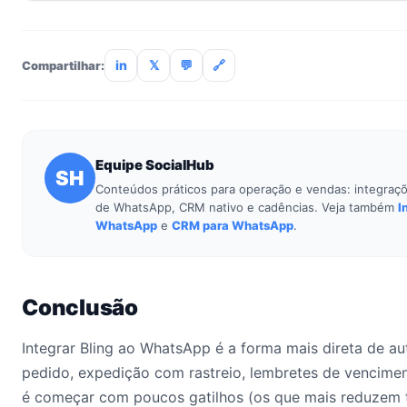
Você pode
agendar uma demonstração
para ver a conexão c
templates e como o CRM organiza o pós-venda. Para explora
/integracoes/
.
in
𝕏
💬
🔗
Compartilhar:
Equipe SocialHub
SH
Conteúdos práticos para operação e vendas: integraçõ
de WhatsApp, CRM nativo e cadências. Veja também
I
WhatsApp
e
CRM para WhatsApp
.
Conclusão
Integrar Bling ao WhatsApp é a forma mais direta de a
pedido, expedição com rastreio, lembretes de vencime
é começar com poucos gatilhos (os que mais reduzem t