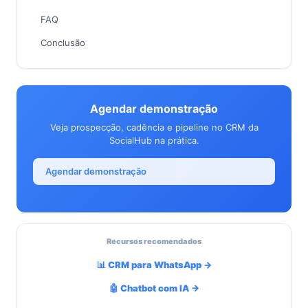
FAQ
Conclusão
Agendar demonstração
Veja prospecção, cadência e pipeline no CRM da
SocialHub na prática.
Agendar demonstração
Recursos recomendados
📊 CRM para WhatsApp →
🤖 Chatbot com IA →