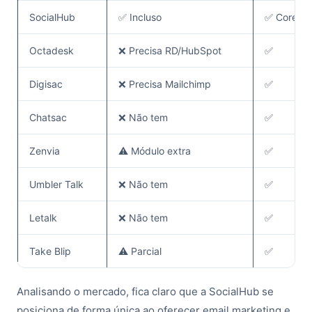
SocialHub
✅ Incluso
✅ Core
Octadesk
❌ Precisa RD/HubSpot
✅
Digisac
❌ Precisa Mailchimp
✅
Chatsac
❌ Não tem
✅
Zenvia
⚠️ Módulo extra
✅
Umbler Talk
❌ Não tem
✅
Letalk
❌ Não tem
✅
Take Blip
⚠️ Parcial
✅
Analisando o mercado, fica claro que a SocialHub se
posiciona de forma única ao oferecer email marketing e