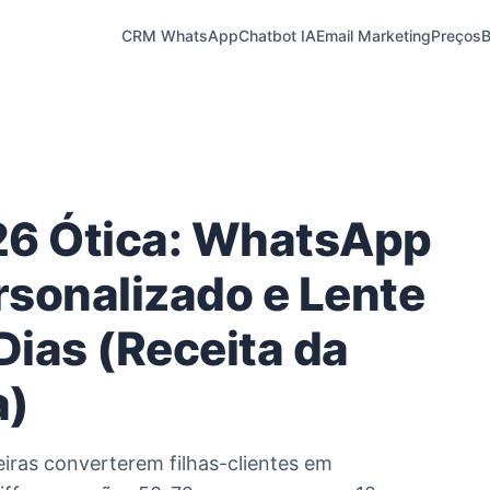
CRM WhatsApp
Chatbot IA
Email Marketing
Preços
B
26 Ótica: WhatsApp
sonalizado e Lente
Dias (Receita da
a)
eiras converterem filhas-clientes em