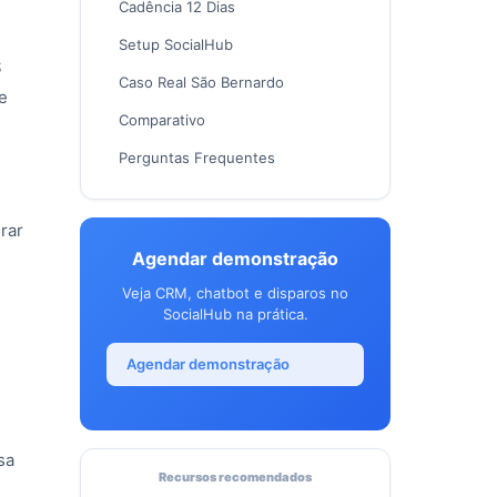
Cadência 12 Dias
Setup SocialHub
$
Caso Real São Bernardo
e
Comparativo
Perguntas Frequentes
rar
Agendar demonstração
Veja CRM, chatbot e disparos no
SocialHub na prática.
Agendar demonstração
sa
Recursos recomendados