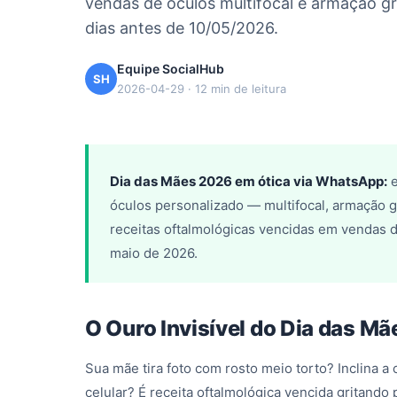
vendas de óculos multifocal e armação g
dias antes de 10/05/2026.
Equipe SocialHub
SH
2026-04-29 · 12 min de leitura
Dia das Mães 2026 em ótica via WhatsApp:
e
óculos personalizado — multifocal, armação g
receitas oftalmológicas vencidas em vendas 
maio de 2026.
O Ouro Invisível do Dia das Mã
Sua mãe tira foto com rosto meio torto? Inclina a
celular? É receita oftalmológica vencida gritando