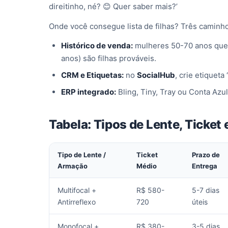
direitinho, né? 😊 Quer saber mais?’
Onde você consegue lista de filhas? Três caminh
Histórico de venda:
mulheres 50-70 anos que
anos) são filhas prováveis.
CRM e Etiquetas:
no
SocialHub
, crie etiquet
ERP integrado:
Bling, Tiny, Tray ou Conta Azu
Tabela: Tipos de Lente, Ticket e
Tipo de Lente /
Ticket
Prazo de
Armação
Médio
Entrega
Multifocal +
R$ 580-
5-7 dias
Antirreflexo
720
úteis
Monofocal +
R$ 380-
3-5 dias