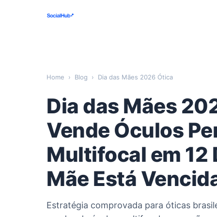
Home
›
Blog
›
Dia das Mães 2026 Ótica
Dia das Mães 20
Vende Óculos Per
Multifocal em 12 
Mãe Está Vencid
Estratégia comprovada para óticas brasil