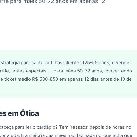
riffe para mães 50-72 anos em apenas 12
stratégia para capturar filhas-clientes (25-55 anos) e vender
riffe, lentes especiais — para mães 50-72 anos, convertendo
de ticket médio R$ 580-850 em apenas 12 dias antes de 10 de
es em Ótica
 cabeça para ler o cardápio? Tem ‘ressaca’ depois de horas no
 por ajuda. E a maioria das mães não faz nada porque acha que