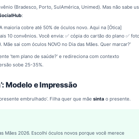
nvênio (Bradesco, Porto, SulAmérica, Unimed). Mas não sabe us
SocialHub
:
! A maioria cobre até 50% de óculos novo. Aqui na [Ótica]
is 10 convênios. Você envia: ✅ cópia do cartão do plano ✅ fot
). Mãe sai com óculos NOVO no Dia das Mães. Quer marcar?’
nte ‘tem plano de saúde?’ e redireciona com contexto
rsão sobe 25-35%.
a’: Modelo e Impressão
‘presente embrulhado’. Filha quer que mãe
sinta
o presente.
das Mães 2026. Escolhi óculos novos porque você merece