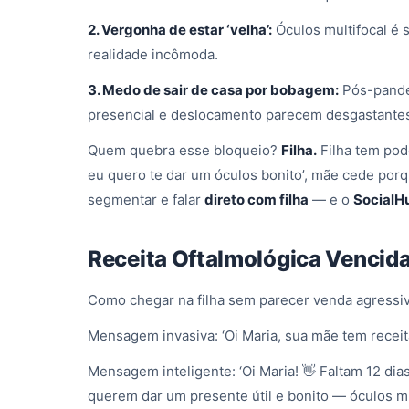
2. Vergonha de estar ‘velha’:
Óculos multifocal é 
realidade incômoda.
3. Medo de sair de casa por bobagem:
Pós-pande
presencial e deslocamento parecem desgastante
Quem quebra esse bloqueio?
Filha.
Filha tem pod
eu quero te dar um óculos bonito’, mãe cede porqu
segmentar e falar
direto com filha
— e o
SocialH
Receita Oftalmológica Vencida
Como chegar na filha sem parecer venda agressi
Mensagem invasiva: ‘Oi Maria, sua mãe tem receita
Mensagem inteligente: ‘Oi Maria! 👋 Faltam 12 di
querem dar um presente útil e bonito — óculos m