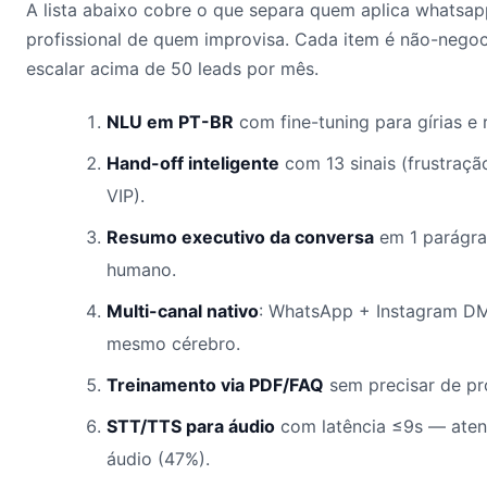
A lista abaixo cobre o que separa quem aplica whatsa
profissional de quem improvisa. Cada item é não-nego
escalar acima de 50 leads por mês.
NLU em PT-BR
com fine-tuning para gírias e 
Hand-off inteligente
com 13 sinais (frustração
VIP).
Resumo executivo da conversa
em 1 parágra
humano.
Multi-canal nativo
: WhatsApp + Instagram D
mesmo cérebro.
Treinamento via PDF/FAQ
sem precisar de pr
STT/TTS para áudio
com latência ≤9s — atend
áudio (47%).