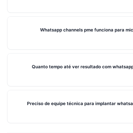
Em 2026, whatsapp channels pme representa o conjunto de p
métricas que conectam captura de leads, qualificação, fec
fluxo único. Em PMEs brasileiras, gira sempre em torno de 
Whatsapp channels pme funciona para mi
pilares que se reforçam.
Sim — e quanto antes melhor. Implantar whatsapp channels
muito menos esforço do que com 30. O SocialHub começa e
grátis sem cartão.
Quanto tempo até ver resultado com whatsap
Métricas de processo (tempo de resposta, follow-up) mudam 
receita aparecem entre 30 e 90 dias, conforme ciclo de venda
Preciso de equipe técnica para implantar whats
Não. O SocialHub é setup-and-go: importação CSV, conexã