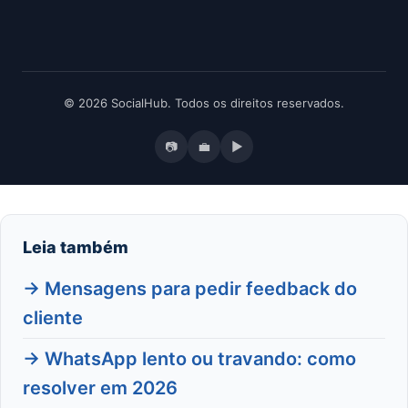
© 2026 SocialHub. Todos os direitos reservados.
📷
💼
▶
Leia também
→ Mensagens para pedir feedback do
cliente
→ WhatsApp lento ou travando: como
resolver em 2026