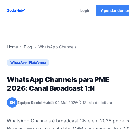
Login
Agendar demo
Home
›
Blog
›
WhatsApp Channels
WhatsApp | Plataforma
WhatsApp Channels para PME
2026: Canal Broadcast 1:N
SH
Equipe SocialHub
📅 04 Mai 2026
⏱ 13 min de leitura
WhatsApp Channels é broadcast 1:N e em 2026 pode 
Business — mas não substitui CRM para vendas. Em 2