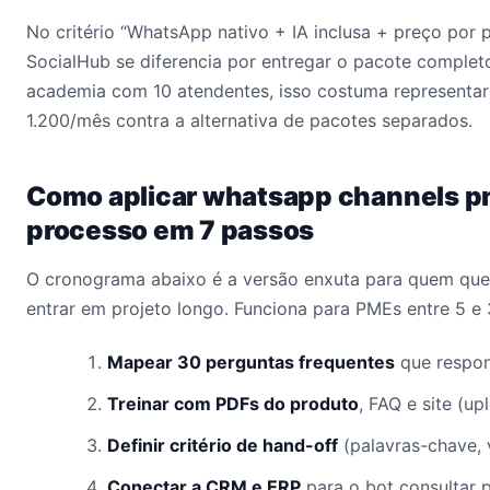
No critério “WhatsApp nativo + IA inclusa + preço por p
SocialHub se diferencia por entregar o pacote comple
academia com 10 atendentes, isso costuma representa
1.200/mês contra a alternativa de pacotes separados.
Como aplicar whatsapp channels p
processo em 7 passos
O cronograma abaixo é a versão enxuta para quem quer
entrar em projeto longo. Funciona para PMEs entre 5 e
Mapear 30 perguntas frequentes
que respon
Treinar com PDFs do produto
, FAQ e site (u
Definir critério de hand-off
(palavras-chave, v
Conectar a CRM e ERP
para o bot consultar p