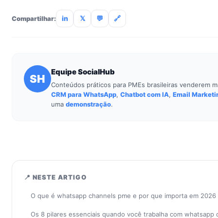
treinamento de 90min. Empresas sem TI dedicada implantam
incluso.
in
𝕏
💬
🔗
Compartilhar:
Equipe SocialHub
SH
Conteúdos práticos para PMEs brasileiras venderem m
CRM para WhatsApp
,
Chatbot com IA
,
Email Marketi
uma
demonstração
.
📍 NESTE ARTIGO
O que é whatsapp channels pme e por que importa em 2026
Os 8 pilares essenciais quando você trabalha com whatsapp