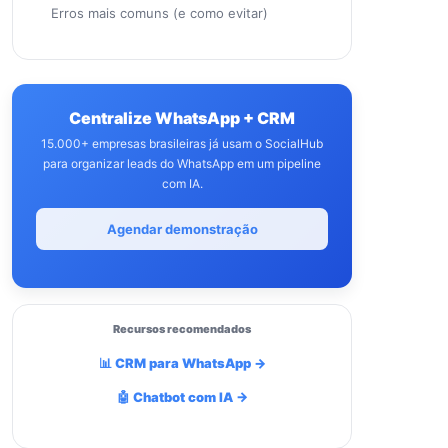
Erros mais comuns (e como evitar)
Centralize WhatsApp + CRM
15.000+ empresas brasileiras já usam o SocialHub
para organizar leads do WhatsApp em um pipeline
com IA.
Agendar demonstração
Recursos recomendados
📊 CRM para WhatsApp →
🤖 Chatbot com IA →