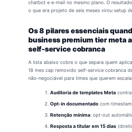
chatbot e e-mail no mesmo plano. O resultado
o que era projeto de seis meses virou setup 
Os 8 pilares essenciais quan
business premium tier meta a
self-service cobranca
A lista abaixo cobre o que separa quem aplic
18 mes cap removido self-service cobranca de
não-negociável para times que querem escala
Auditoria de templates Meta
contra 
Opt-in documentado
com timestamp
Retenção mínima
: opt-out automát
Resposta a titular em 15 dias
(direi