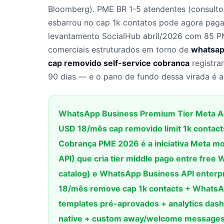
Bloomberg). PME BR 1-5 atendentes (consultor
esbarrou no cap 1k contatos pode agora pag
levantamento SocialHub abril/2026 com 85 P
comerciais estruturados em torno de
whatsap
cap removido self-service cobranca
registra
90 dias — e o pano de fundo dessa virada é a
WhatsApp Business Premium Tier Meta AP
USD 18/mês cap removido limit 1k contact
Cobrança PME 2026 é a iniciativa Meta m
API) que cria tier middle pago entre free
catalog) e WhatsApp Business API enter
18/mês remove cap 1k contacts + WhatsAp
templates pré-aprovados + analytics das
native + custom away/welcome messages 