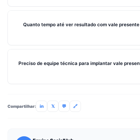
Sim — e quanto antes melhor. Implantar vale presente dia d
pessoas custa muito menos esforço do que com 30. O Soci
com 7 dias grátis sem cartão.
Quanto tempo até ver resultado com vale presente
Métricas de processo (tempo de resposta, follow-up) mudam 
receita aparecem entre 30 e 90 dias, conforme ciclo de venda
Preciso de equipe técnica para implantar vale presen
Não. O SocialHub é setup-and-go: importação CSV, conexã
treinamento de 90min. Empresas sem TI dedicada implantam
incluso.
in
𝕏
💬
🔗
Compartilhar: