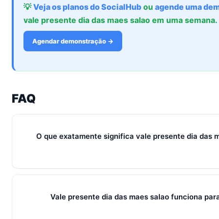
💡
Veja os planos do SocialHub
ou
agende uma dem
vale presente dia das maes salao em uma semana.
Agendar demonstração →
FAQ
O que exatamente significa vale presente dia das
Em 2026, vale presente dia das maes salao representa o con
ferramentas e métricas que conectam captura de leads, qual
venda em um fluxo único. Em PMEs brasileiras, gira sempre
Vale presente dia das maes salao funciona pa
+ IA — três pilares que se reforçam.