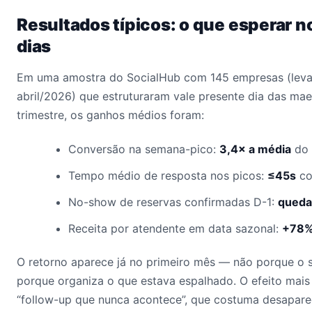
Resultados típicos: o que esperar n
dias
Em uma amostra do SocialHub com 145 empresas (lev
abril/2026) que estruturaram vale presente dia das mae
trimestre, os ganhos médios foram:
Conversão na semana-pico:
3,4× a média
do 
Tempo médio de resposta nos picos:
≤45s
co
No-show de reservas confirmadas D-1:
queda
Receita por atendente em data sazonal:
+78
O retorno aparece já no primeiro mês — não porque o 
porque organiza o que estava espalhado. O efeito mais
“follow-up que nunca acontece”, que costuma desapare