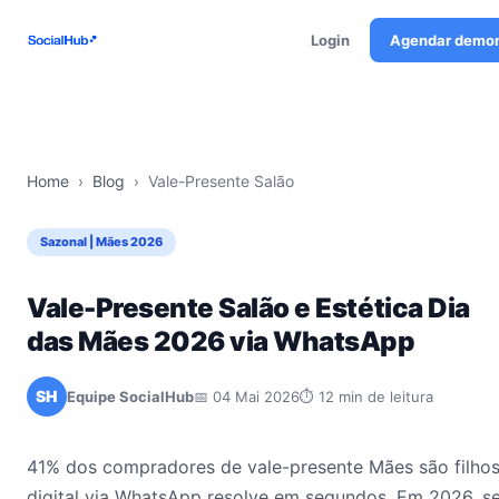
Login
Agendar demo
Home
›
Blog
›
Vale-Presente Salão
Sazonal | Mães 2026
Vale-Presente Salão e Estética Dia
das Mães 2026 via WhatsApp
SH
Equipe SocialHub
📅 04 Mai 2026
⏱ 12 min de leitura
41% dos compradores de vale-presente Mães são filhos
digital via WhatsApp resolve em segundos. Em 2026, 