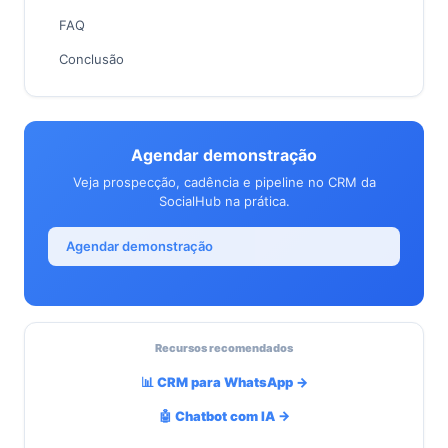
FAQ
Conclusão
Agendar demonstração
Veja prospecção, cadência e pipeline no CRM da
SocialHub na prática.
Agendar demonstração
Recursos recomendados
📊 CRM para WhatsApp →
🤖 Chatbot com IA →