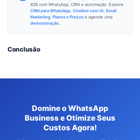
B2B com WhatsApp, CRM e automação. Explore
CRM para WhatsApp
,
Chatbot com IA
,
Email
Marketing
,
Planos e Preços
e agende uma
demonstração
.
Conclusão
Domine o WhatsApp
Business e Otimize Seus
Custos Agora!