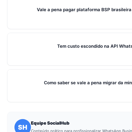
resposta 60% × conversão 5% = 2,94% conversão final. Ema
converte 150× mais por contato — mesmo custando 15× mais p
Vale a pena pagar plataforma BSP brasileira
Pra 95% das PMEs brasileiras: SIM. Twilio cobra pay-as-you
1) implementar interface de envio, 2) gerenciar templates m
próprio, 4) suporte em inglês. Custo dev: R$ 50k-200k. Plat
Tem custo escondido na API What
integrações nativas + suporte português a partir de R$99/mê
Diretamente da Meta, não. As tarifas são públicas e fixas. 
1) Setup fee (Take Blip, Zenvia cobram R$ 5k-15k), 2) Impl
2k-10k), 3) Add-ons separados (chatbot, integrações). Socia
Como saber se vale a pena migrar da min
tudo incluso, sem fee escondido.
Use o 14 dias grátis da SocialHub pra rodar 1 campanha real
atual vs SocialHub), 2) taxa de entrega real (% chegou), 3) ta
(mensalidade + Meta). Se a SocialHub não der ROI melhor em 
Equipe SocialHub
SH
Conteúdo prático para profissionalizar WhatsApp Busi