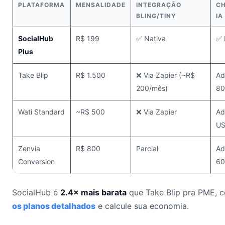
PLATAFORMA
MENSALIDADE
INTEGRAÇÃO
C
BLING/TINY
IA
SocialHub
R$ 199
✅ Nativa
✅ 
Plus
Take Blip
R$ 1.500
❌ Via Zapier (~R$
Ad
200/mês)
80
Wati Standard
~R$ 500
❌ Via Zapier
Ad
US
Zenvia
R$ 800
Parcial
Ad
Conversion
60
SocialHub é
2.4× mais barata
que Take Blip pra PME, c
os planos detalhados
e calcule sua economia.