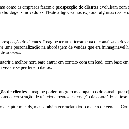
orma como as empresas fazem a
prospecção de clientes
evoluíram com el
 abordagens inovadoras. Neste artigo, vamos explorar algumas das ten
na prospecção de clientes. Imagine ter uma ferramenta que analisa dado
e uma personalização na abordagem de vendas que era inimaginável há
 de sucesso.
gerir a melhor hora para entrar em contato com um lead, com base em se
m vez de se perder em dados.
ão de clientes
. Imagine poder programar campanhas de e-mail que se
, como a construção de relacionamentos e a criação de conteúdo valioso.
m a capturar leads, mas também gerenciam todo o ciclo de vendas. Com 