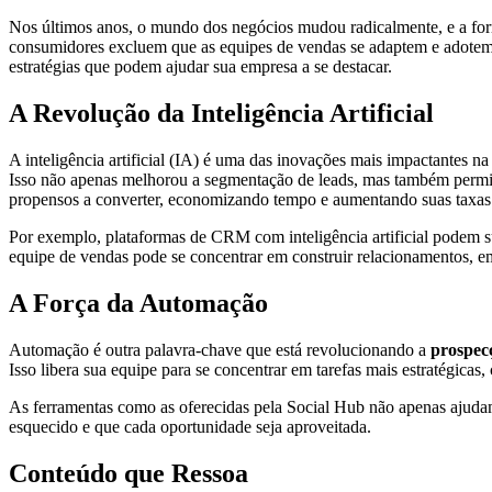
Nos últimos anos, o mundo dos negócios mudou radicalmente, e a f
consumidores excluem que as equipes de vendas se adaptem e adotem
Prospecção
estratégias que podem ajudar sua empresa a se destacar.
de
A Revolução da Inteligência Artificial
Clientes:
A inteligência artificial (IA) é uma das inovações mais impactantes 
O
Isso não apenas melhorou a segmentação de leads, mas também permit
propensos a converter, economizando tempo e aumentando suas taxas
Futuro,
Por exemplo, plataformas de CRM com inteligência artificial podem su
Inovações
equipe de vendas pode se concentrar em construir relacionamentos, e
e
A Força da Automação
Automação é outra palavra-chave que está revolucionando a
prospecç
Isso libera sua equipe para se concentrar em tarefas mais estratégicas
As ferramentas como as oferecidas pela Social Hub não apenas ajuda
esquecido e que cada oportunidade seja aproveitada.
Conteúdo que Ressoa