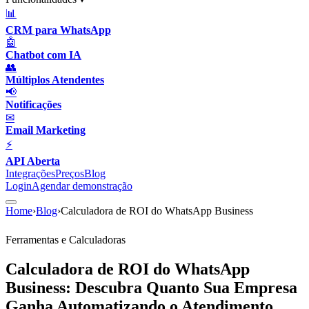
📊
CRM para WhatsApp
🤖
Chatbot com IA
👥
Múltiplos Atendentes
📢
Notificações
✉
Email Marketing
⚡
API Aberta
Integrações
Preços
Blog
Login
Agendar demonstração
Home
›
Blog
›
Calculadora de ROI do WhatsApp Business
Ferramentas e Calculadoras
Calculadora de ROI do WhatsApp
Business: Descubra Quanto Sua Empresa
Ganha Automatizando o Atendimento