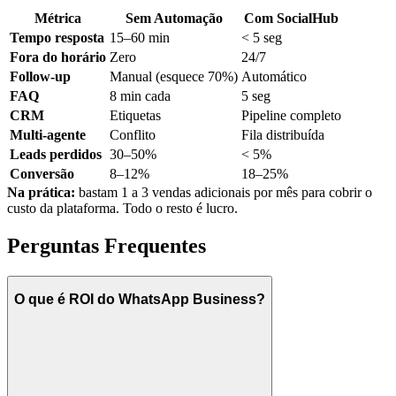
Métrica
Sem Automação
Com SocialHub
Tempo resposta
15–60 min
< 5 seg
Fora do horário
Zero
24/7
Follow-up
Manual (esquece 70%)
Automático
FAQ
8 min cada
5 seg
CRM
Etiquetas
Pipeline completo
Multi-agente
Conflito
Fila distribuída
Leads perdidos
30–50%
< 5%
Conversão
8–12%
18–25%
Na prática:
bastam 1 a 3 vendas adicionais por mês para cobrir o
custo da plataforma. Todo o resto é lucro.
Perguntas Frequentes
O que é ROI do WhatsApp Business?