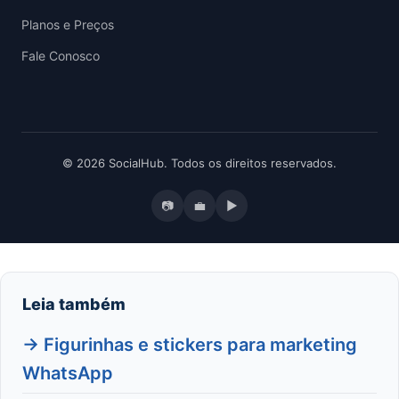
Planos e Preços
Fale Conosco
© 2026 SocialHub. Todos os direitos reservados.
📷
💼
▶
Leia também
→ Figurinhas e stickers para marketing
WhatsApp