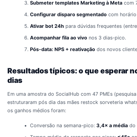
Submeter templates Marketing à Meta
com 7
Configurar disparo segmentado
com horário 
Ativar bot 24h
para dúvidas frequentes (entre
Acompanhar fila ao vivo
nos 3 dias-pico.
Pós-data: NPS + reativação
dos novos client
Resultados típicos: o que esperar n
dias
Em uma amostra do SocialHub com 47 PMEs (pesquisa 
estruturaram pós dia das mães restock sorveteria whats
os ganhos médios foram:
Conversão na semana-pico:
3,4× a média
do 