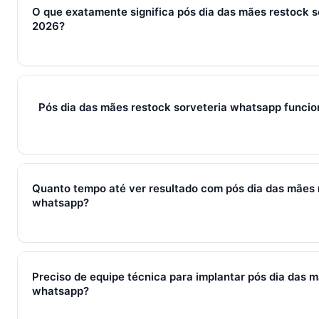
O que exatamente significa pós dia das mães restock 
2026?
Em 2026, pós dia das mães restock sorveteria whatsapp repr
processos, ferramentas e métricas que conectam captura de l
fechamento e pós-venda em um fluxo único. Em PMEs brasilei
Pós dia das mães restock sorveteria whatsapp funci
WhatsApp + CRM + IA — três pilares que se reforçam.
Sim — e quanto antes melhor. Implantar pós dia das mães re
com 2–3 pessoas custa muito menos esforço do que com 30
Quanto tempo até ver resultado com pós dia das mães 
197/mês com 7 dias grátis sem cartão.
whatsapp?
Métricas de processo (tempo de resposta, follow-up) mudam 
receita aparecem entre 30 e 90 dias, conforme ciclo de venda
Preciso de equipe técnica para implantar pós dia das m
whatsapp?