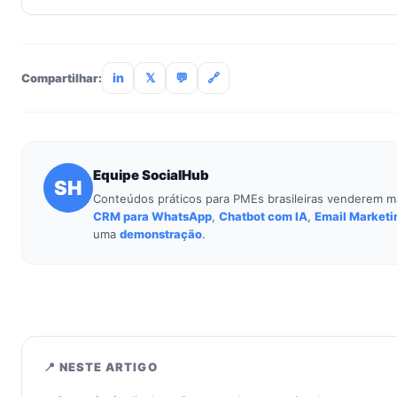
Não. O SocialHub é setup-and-go: importação CSV, conexã
treinamento de 90min. Empresas sem TI dedicada implantam
incluso.
in
𝕏
💬
🔗
Compartilhar:
Equipe SocialHub
SH
Conteúdos práticos para PMEs brasileiras venderem m
CRM para WhatsApp
,
Chatbot com IA
,
Email Marketi
uma
demonstração
.
📍 NESTE ARTIGO