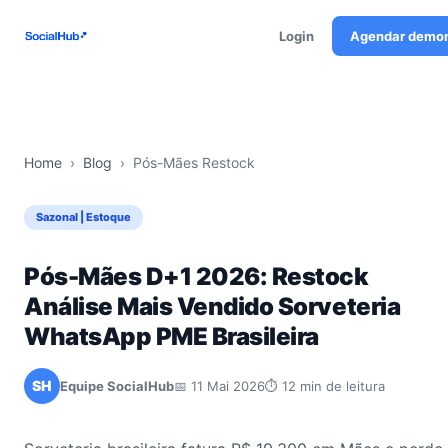
Login
Agendar demo
Home
›
Blog
›
Pós-Mães Restock
Sazonal | Estoque
Pós-Mães D+1 2026: Restock
Análise Mais Vendido Sorveteria
WhatsApp PME Brasileira
SH
Equipe SocialHub
📅 11 Mai 2026
⏱ 12 min de leitura