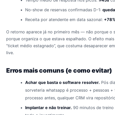
Tempo médio de resposta nos picos:
≤45s
co
No-show de reservas confirmadas D-1:
queda
Receita por atendente em data sazonal:
+78
O retorno aparece já no primeiro mês — não porque o 
porque organiza o que estava espalhado. O efeito mais
“ticket médio estagnado”, que costuma desaparecer em
live.
Erros mais comuns (e como evitar)
Achar que basta o software resolver.
Pós dia
sorveteria whatsapp é processo + pessoas +
processo antes, qualquer CRM vira repositório
Implantar e não treinar.
90 minutos de treino