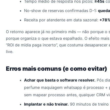
Tempo médio de resposta nos picos:
≤45s
co
No-show de reservas confirmadas D-1:
queda
Receita por atendente em data sazonal:
+78
O retorno aparece já no primeiro mês — não porque o 
porque organiza o que estava espalhado. O efeito mais
“ROI de mídia paga incerto”, que costuma desaparecer 
live.
Erros mais comuns (e como evitar)
Achar que basta o software resolver.
Pós dia
perfume maquiagem whatsapp é processo + 
sem mapear processo antes, qualquer CRM vir
Implantar e não treinar.
90 minutos de treino