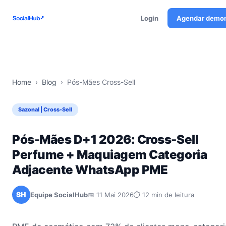
Login
Agendar demo
Home
›
Blog
›
Pós-Mães Cross-Sell
Sazonal | Cross-Sell
Pós-Mães D+1 2026: Cross-Sell
Perfume + Maquiagem Categoria
Adjacente WhatsApp PME
SH
Equipe SocialHub
📅 11 Mai 2026
⏱ 12 min de leitura