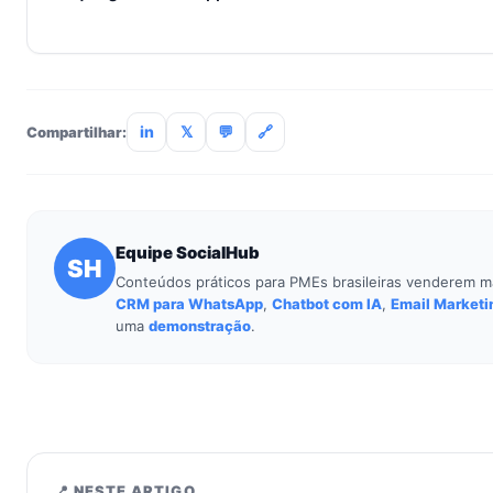
Não. O SocialHub é setup-and-go: importação CSV, conexã
treinamento de 90min. Empresas sem TI dedicada implantam
incluso.
in
𝕏
💬
🔗
Compartilhar:
Equipe SocialHub
SH
Conteúdos práticos para PMEs brasileiras venderem m
CRM para WhatsApp
,
Chatbot com IA
,
Email Marketi
uma
demonstração
.
📍 NESTE ARTIGO