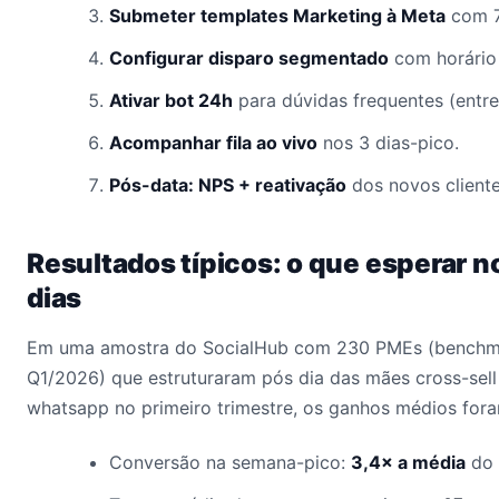
Submeter templates Marketing à Meta
com 7
Configurar disparo segmentado
com horário 
Ativar bot 24h
para dúvidas frequentes (entre
Acompanhar fila ao vivo
nos 3 dias-pico.
Pós-data: NPS + reativação
dos novos client
Resultados típicos: o que esperar n
dias
Em uma amostra do SocialHub com 230 PMEs (benchma
Q1/2026) que estruturaram pós dia das mães cross-se
whatsapp no primeiro trimestre, os ganhos médios fora
Conversão na semana-pico:
3,4× a média
do 