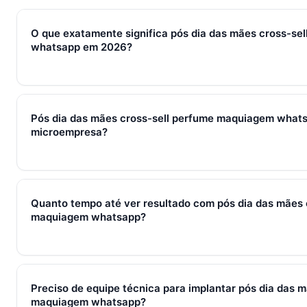
O que exatamente significa pós dia das mães cross-se
whatsapp em 2026?
Em 2026, pós dia das mães cross-sell perfume maquiagem w
conjunto de processos, ferramentas e métricas que conectam
Pós dia das mães cross-sell perfume maquiagem whats
qualificação, fechamento e pós-venda em um fluxo único. Em 
microempresa?
em torno de WhatsApp + CRM + IA — três pilares que se ref
Sim — e quanto antes melhor. Implantar pós dia das mães c
whatsapp com 2–3 pessoas custa muito menos esforço do q
Quanto tempo até ver resultado com pós dia das mães 
começa em R$ 197/mês com 7 dias grátis sem cartão.
maquiagem whatsapp?
Métricas de processo (tempo de resposta, follow-up) mudam 
receita aparecem entre 30 e 90 dias, conforme ciclo de venda
Preciso de equipe técnica para implantar pós dia das 
maquiagem whatsapp?