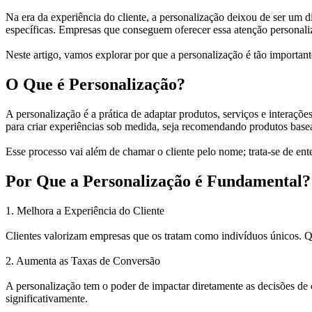
Na era da experiência do cliente, a personalização deixou de ser um 
específicas. Empresas que conseguem oferecer essa atenção persona
A
Neste artigo, vamos explorar por que a personalização é tão importante
Importância
O Que é Personalização?
da
Personalização
A personalização é a prática de adaptar produtos, serviços e interaçõ
para criar experiências sob medida, seja recomendando produtos bas
na
Esse processo vai além de chamar o cliente pelo nome; trata-se de ent
Jornada
Por Que a Personalização é Fundamental?
do
1. Melhora a Experiência do Cliente
Cliente
Clientes valorizam empresas que os tratam como indivíduos únicos. 
2. Aumenta as Taxas de Conversão
A personalização tem o poder de impactar diretamente as decisões de
significativamente.