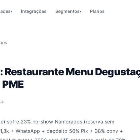
dades
Integrações
Segmentos
Planos
▾
▾
pos
 Restaurante Menu Degustaç
p PME
ra
ympe) sofre 23% no-show Namorados (reserva sem
,3k + WhatsApp + depósito 50% Pix + 38% conv +