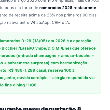
cialHub março 2026 com 145 empresas, mais de 70%
uturados em torno de
namorados 2026 restaurante
nto de receita acima de 25% nos primeiros 90 dias
ção nativa entre WhatsApp, CRM e IA.
amorados D-29 (13/05) em 2026 é a operação
re Bicchieri/Lasai/Olympe/D.O.M./Eñe) que oferece
morados (entrada champagne + amuse-bouche +
ijos + sobremesa surpresa) com harmonização
rto, R$ 489-1.289 casal, reserva 100%
jantar, dúvida cardápio + alergia respondida via
fine dining 11/06.
taurante menu degustação 8