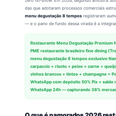
zero no-show. Em 2026, segundo amostra So
das que adotaram processos comerciais estr
menu degustação 8 tempos
registraram aume
— e o pano de fundo dessa virada é a integra
Restaurante Menu Degustação Premium N
PME restaurante brasileiro fine dining (T
menu degustação 8 tempos exclusivo Na
carpaccio + risoto + peixe + carne + que
vinhos brancos + tintos + champagne + Po
WhatsApp com depósito 50% Pix + saldo no 
WhatsApp 24h — capturando 38% mercado 
O que é namorados 2026 res