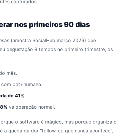
ntes capturados.
erar nos primeiros 90 dias
sas (amostra SocialHub março 2026) que
u degustação 8 tempos no primeiro trimestre, os
do mês.
com bot+humano.
eda de 41%
.
78%
vs operação normal.
porque o software é mágico, mas porque organiza o
 é a queda da dor “follow-up que nunca acontece”,