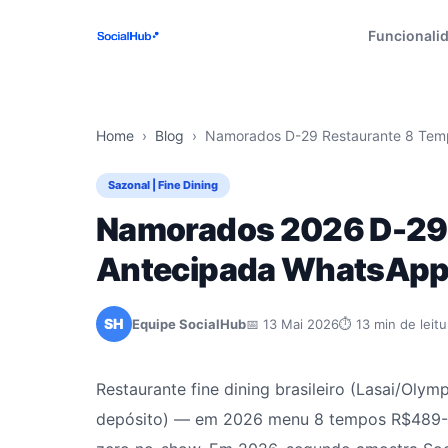
Funcionali
Home
›
Blog
›
Namorados D-29 Restaurante 8 Tem
Sazonal | Fine Dining
Namorados 2026 D-29:
Antecipada WhatsAp
SH
Equipe SocialHub
📅 13 Mai 2026
⏱ 13 min de leitu
Restaurante fine dining brasileiro (Lasai/Ol
depósito) — em 2026 menu 8 tempos R$489-1