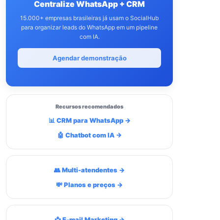
Centralize WhatsApp + CRM
15.000+ empresas brasileiras já usam o SocialHub
para organizar leads do WhatsApp em um pipeline
com IA.
Agendar demonstração
Recursos recomendados
📊 CRM para WhatsApp →
🤖 Chatbot com IA →
👥 Multi-atendentes →
💸 Planos e preços →
📩 E-mail Marketing →