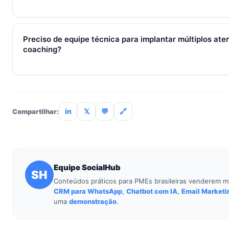
Métricas de processo (tempo de resposta, follow-up) mudam 
receita aparecem entre 30 e 90 dias, conforme ciclo de venda
Preciso de equipe técnica para implantar múltiplos at
coaching?
Não. O SocialHub é setup-and-go: importação CSV, conexã
treinamento de 90min. Empresas sem TI dedicada implantam
incluso.
in
𝕏
💬
🔗
Compartilhar:
Equipe SocialHub
SH
Conteúdos práticos para PMEs brasileiras venderem m
CRM para WhatsApp
,
Chatbot com IA
,
Email Marketi
uma
demonstração
.