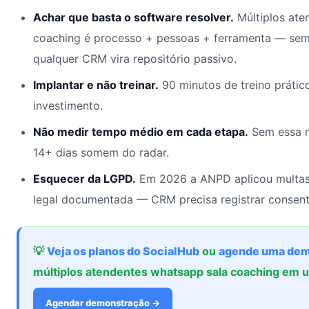
Achar que basta o software resolver.
Múltiplos ate
coaching é processo + pessoas + ferramenta — sem
qualquer CRM vira repositório passivo.
Implantar e não treinar.
90 minutos de treino prátic
investimento.
Não medir tempo médio em cada etapa.
Sem essa m
14+ dias somem do radar.
Esquecer da LGPD.
Em 2026 a ANPD aplicou multas
legal documentada — CRM precisa registrar consent
💡
Veja os planos do SocialHub
ou
agende uma dem
múltiplos atendentes whatsapp sala coaching em
Agendar demonstração →