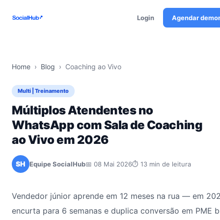
Login
Agendar demo
Home
›
Blog
›
Coaching ao Vivo
Multi | Treinamento
Múltiplos Atendentes no
WhatsApp com Sala de Coaching
ao Vivo em 2026
SH
Equipe SocialHub
📅 08 Mai 2026
⏱ 13 min de leitura
Vendedor júnior aprende em 12 meses na rua — em 202
encurta para 6 semanas e duplica conversão em PME br