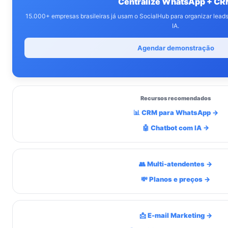
Centralize WhatsApp + C
15.000+ empresas brasileiras já usam o SocialHub para organizar lea
IA.
Agendar demonstração
Recursos recomendados
📊 CRM para WhatsApp →
🤖 Chatbot com IA →
👥 Multi-atendentes →
💸 Planos e preços →
📩 E-mail Marketing →