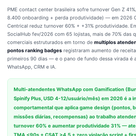
PME contact center brasileira sofre turnover Gen Z 41%
8.400 onboarding + perda produtividade) — em 2026 G
Centrical reduz turnover 60% + +31% produtividade. E
SocialHub fev/2026 com 65 lojistas, mais de 70% das 
comerciais estruturados em torno de
multiplos atende
pontos ranking badges
registraram aumento de receit
primeiros 90 dias — e o pano de fundo dessa virada é a
WhatsApp, CRM e IA.
Multi-atendentes WhatsApp com Gamification (Bunch
Spinify Plus, USD 4-12/usuário/mês) em 2026 é a i
comportamental que aplica game design (pontos, b
missões diárias, recompensas) ao trabalho atende
turnover 60% e aumentar produtividade 31% — ate
TMA <90s + CSAT >4,5 + zero violação script + firs