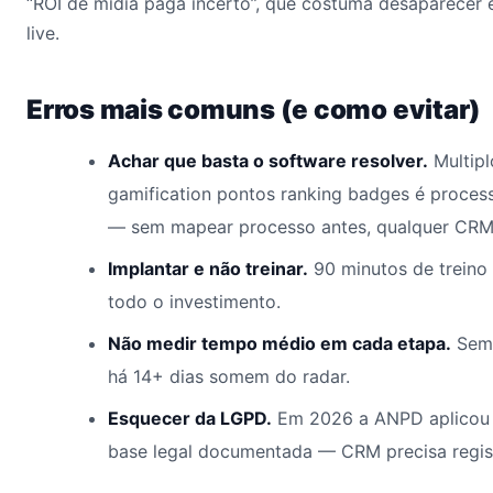
“ROI de mídia paga incerto”, que costuma desaparecer 
live.
Erros mais comuns (e como evitar)
Achar que basta o software resolver.
Multipl
gamification pontos ranking badges é proces
— sem mapear processo antes, qualquer CRM v
Implantar e não treinar.
90 minutos de treino
todo o investimento.
Não medir tempo médio em cada etapa.
Sem 
há 14+ dias somem do radar.
Esquecer da LGPD.
Em 2026 a ANPD aplicou 
base legal documentada — CRM precisa regis