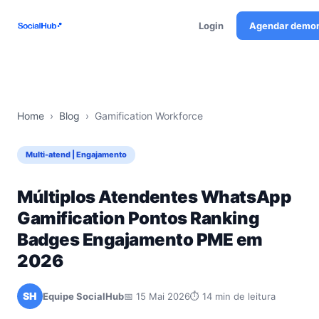
Login
Agendar demo
Home
›
Blog
›
Gamification Workforce
Multi-atend | Engajamento
Múltiplos Atendentes WhatsApp
Gamification Pontos Ranking
Badges Engajamento PME em
2026
SH
Equipe SocialHub
📅 15 Mai 2026
⏱ 14 min de leitura