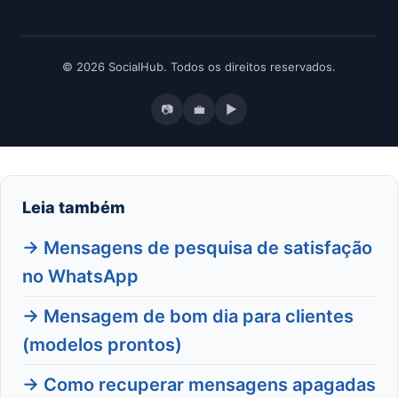
© 2026 SocialHub. Todos os direitos reservados.
📷
💼
▶
Leia também
→ Mensagens de pesquisa de satisfação
no WhatsApp
→ Mensagem de bom dia para clientes
(modelos prontos)
→ Como recuperar mensagens apagadas