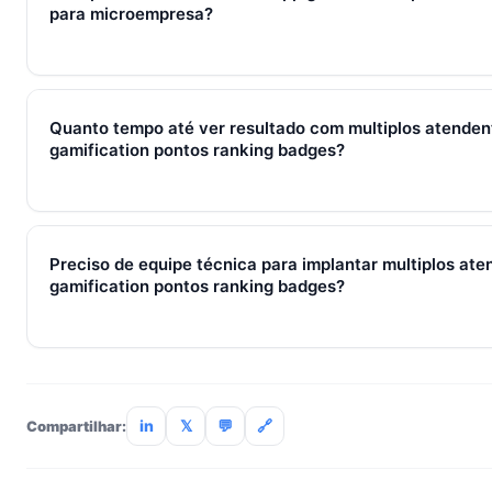
qualificação, fechamento e pós-venda em um fluxo único. Em 
para microempresa?
em torno de WhatsApp + CRM + IA — três pilares que se ref
Sim — e quanto antes melhor. Implantar multiplos atendente
pontos ranking badges com 2–3 pessoas custa muito menos 
Quanto tempo até ver resultado com multiplos atende
SocialHub começa em R$ 197/mês com 7 dias grátis sem car
gamification pontos ranking badges?
Métricas de processo (tempo de resposta, follow-up) mudam 
receita aparecem entre 30 e 90 dias, conforme ciclo de venda
Preciso de equipe técnica para implantar multiplos at
gamification pontos ranking badges?
Não. O SocialHub é setup-and-go: importação CSV, conexã
treinamento de 90min. Empresas sem TI dedicada implantam
incluso.
in
𝕏
💬
🔗
Compartilhar: