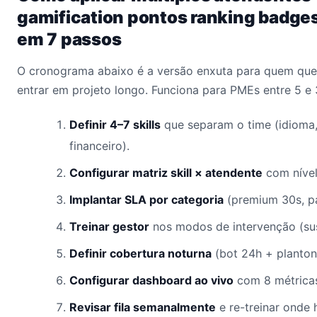
gamification pontos ranking badge
em 7 passos
O cronograma abaixo é a versão enxuta para quem quer
entrar em projeto longo. Funciona para PMEs entre 5 e
Definir 4–7 skills
que separam o time (idioma, 
financeiro).
Configurar matriz skill × atendente
com nível 
Implantar SLA por categoria
(premium 30s, pa
Treinar gestor
nos modos de intervenção (sus
Definir cobertura noturna
(bot 24h + plantoni
Configurar dashboard ao vivo
com 8 métricas
Revisar fila semanalmente
e re-treinar onde 