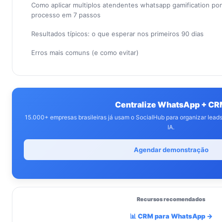
Como aplicar multiplos atendentes whatsapp gamification po
processo em 7 passos
Resultados típicos: o que esperar nos primeiros 90 dias
Erros mais comuns (e como evitar)
Centralize WhatsApp + C
15.000+ empresas brasileiras já usam o SocialHub para organizar lea
IA.
Agendar demonstração
Recursos recomendados
📊 CRM para WhatsApp →