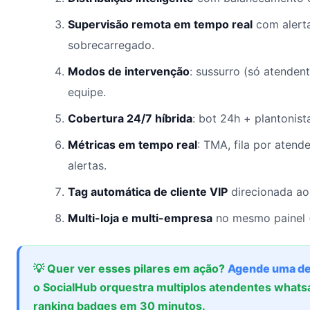
Supervisão remota em tempo real
com alert
sobrecarregado.
Modos de intervenção
: sussurro (só atenden
equipe.
Cobertura 24/7 híbrida
: bot 24h + plantonist
Métricas em tempo real
: TMA, fila por atend
alertas.
Tag automática de cliente VIP
direcionada ao 
Multi-loja e multi-empresa
no mesmo painel (
💡 Quer ver esses pilares em ação?
Agende uma d
o SocialHub orquestra multiplos atendentes whats
ranking badges em 30 minutos.