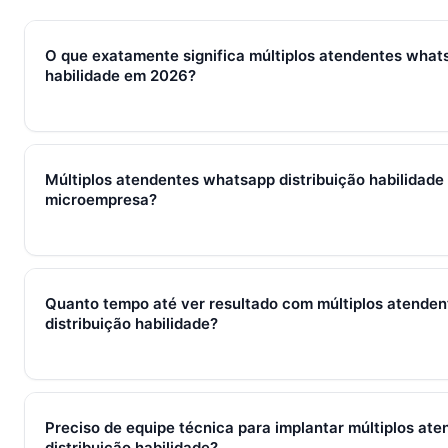
O que exatamente significa múltiplos atendentes whats
habilidade em 2026?
Em 2026, múltiplos atendentes whatsapp distribuição habilid
processos, ferramentas e métricas que conectam captura de l
Múltiplos atendentes whatsapp distribuição habilidade
fechamento e pós-venda em um fluxo único. Em PMEs brasilei
microempresa?
WhatsApp + CRM + IA — três pilares que se reforçam.
Sim — e quanto antes melhor. Implantar múltiplos atendentes
habilidade com 2–3 pessoas custa muito menos esforço do 
Quanto tempo até ver resultado com múltiplos atende
começa em R$ 197/mês com 7 dias grátis sem cartão.
distribuição habilidade?
Métricas de processo (tempo de resposta, follow-up) mudam 
receita aparecem entre 30 e 90 dias, conforme ciclo de venda
Preciso de equipe técnica para implantar múltiplos at
distribuição habilidade?