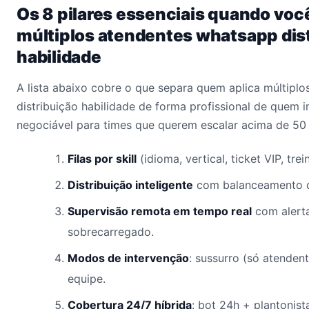
Os 8 pilares essenciais quando voc
múltiplos atendentes whatsapp dis
habilidade
A lista abaixo cobre o que separa quem aplica múltipl
distribuição habilidade de forma profissional de quem 
negociável para times que querem escalar acima de 50 
Filas por skill
(idioma, vertical, ticket VIP, tr
Distribuição inteligente
com balanceamento d
Supervisão remota em tempo real
com alert
sobrecarregado.
Modos de intervenção
: sussurro (só atenden
equipe.
Cobertura 24/7 híbrida
: bot 24h + plantonist