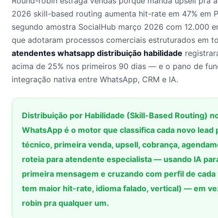
Round-robin estraga vendas porque manda upsell pra 
2026 skill-based routing aumenta hit-rate em 47% em P
segundo amostra SocialHub março 2026 com 12.000 e
que adotaram processos comerciais estruturados em t
atendentes whatsapp distribuição habilidade
registra
acima de 25% nos primeiros 90 dias — e o pano de fun
integração nativa entre WhatsApp, CRM e IA.
Distribuição por Habilidade (Skill-Based Routing) 
WhatsApp é o motor que classifica cada novo lead p
técnico, primeira venda, upsell, cobrança, agenda
roteia para atendente especialista — usando IA par
primeira mensagem e cruzando com perfil de cada
tem maior hit-rate, idioma falado, vertical) — em ve
robin pra qualquer um.