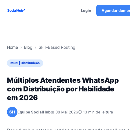
Login
Agendar demo
Home
›
Blog
›
Skill-Based Routing
Multi | Distribuição
Múltiplos Atendentes WhatsApp
com Distribuição por Habilidade
em 2026
SH
Equipe SocialHub
📅 08 Mai 2026
⏱ 13 min de leitura