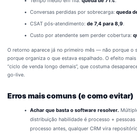
Tempo médio em fila:
queda de 71%
.
Conversas perdidas por sobrecarga:
queda d
CSAT pós-atendimento:
de 7,4 para 8,9
.
Custo por atendente sem perder cobertura:
q
O retorno aparece já no primeiro mês — não porque o 
porque organiza o que estava espalhado. O efeito mais
“ciclo de venda longo demais”, que costuma desaparec
go-live.
Erros mais comuns (e como evitar)
Achar que basta o software resolver.
Múltipl
distribuição habilidade é processo + pessoa
processo antes, qualquer CRM vira repositório