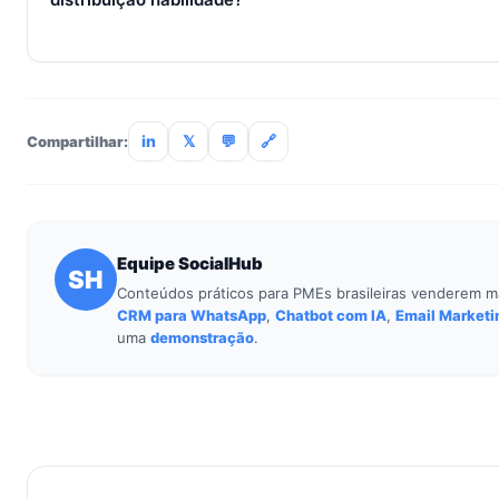
Não. O SocialHub é setup-and-go: importação CSV, conexã
treinamento de 90min. Empresas sem TI dedicada implantam
incluso.
in
𝕏
💬
🔗
Compartilhar:
Equipe SocialHub
SH
Conteúdos práticos para PMEs brasileiras venderem m
CRM para WhatsApp
,
Chatbot com IA
,
Email Marketi
uma
demonstração
.