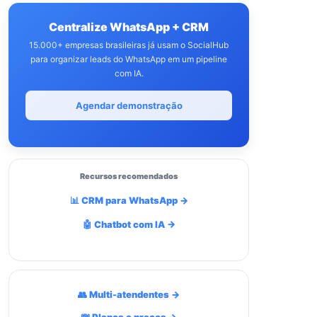
Centralize WhatsApp + CRM
15.000+ empresas brasileiras já usam o SocialHub
para organizar leads do WhatsApp em um pipeline
com IA.
Agendar demonstração
Recursos recomendados
📊 CRM para WhatsApp →
🤖 Chatbot com IA →
👥 Multi-atendentes →