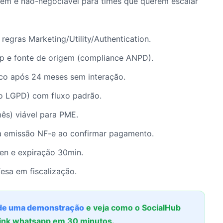
tem é não-negociável para times que querem escalar
regras Marketing/Utility/Authentication.
 e fonte de origem (compliance ANPD).
ico após 24 meses sem interação.
to LGPD) com fluxo padrão.
ês) viável para PME.
 emissão NF-e ao confirmar pagamento.
en e expiração 30min.
esa em fiscalização.
e uma demonstração
e veja como o SocialHub
ink whatsapp em 30 minutos.