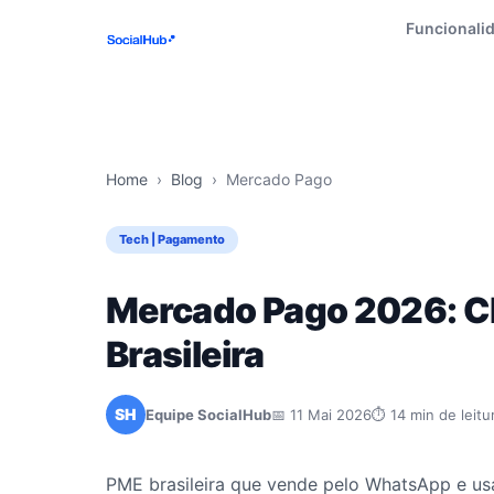
Funcionali
Home
›
Blog
›
Mercado Pago
Tech | Pagamento
Mercado Pago 2026: Ch
Brasileira
SH
Equipe SocialHub
📅 11 Mai 2026
⏱ 14 min de leitu
PME brasileira que vende pelo WhatsApp e usa