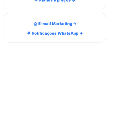
💸 Planos e preços →
📩 E-mail Marketing →
🔔 Notificações WhatsApp →