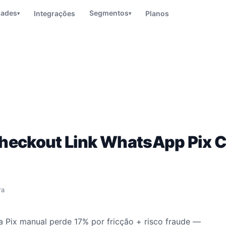
dades
Segmentos
Integrações
Planos
▾
▾
eckout Link WhatsApp Pix C
ra
 Pix manual perde 17% por fricção + risco fraude —