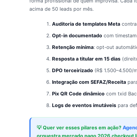
forma profissional de quem improvisa. Cada i
acima de 50 leads por mês.
Auditoria de templates Meta
contra 
Opt-in documentado
com timestamp
Retenção mínima
: opt-out automát
Resposta a titular em 15 dias
(direi
DPO terceirizado
(R$ 1.500–4.500/m
Integração com SEFAZ/Receita
para
Pix QR Code dinâmico
com txid Bac
Logs de eventos imutáveis
para def
💡 Quer ver esses pilares em ação?
Agend
orquestra mercado pago 2026 checkout l