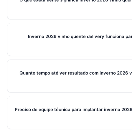
Em 2026, inverno 2026 vinho quente delivery representa o c
ferramentas e métricas que conectam captura de leads, qual
venda em um fluxo único. Em PMEs brasileiras, gira sempre
Inverno 2026 vinho quente delivery funciona p
+ IA — três pilares que se reforçam.
Sim — e quanto antes melhor. Implantar inverno 2026 vinho 
pessoas custa muito menos esforço do que com 30. O Soci
com 7 dias grátis sem cartão.
Quanto tempo até ver resultado com inverno 2026 v
Métricas de processo (tempo de resposta, follow-up) mudam 
receita aparecem entre 30 e 90 dias, conforme ciclo de venda
Preciso de equipe técnica para implantar inverno 2026