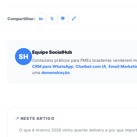
Não. O SocialHub é setup-and-go: importação CSV, conexã
treinamento de 90min. Empresas sem TI dedicada implantam
incluso.
in
𝕏
💬
🔗
Compartilhar:
Equipe SocialHub
SH
Conteúdos práticos para PMEs brasileiras venderem m
CRM para WhatsApp
,
Chatbot com IA
,
Email Marketi
uma
demonstração
.
📍 NESTE ARTIGO
O que é inverno 2026 vinho quente delivery e por que impo