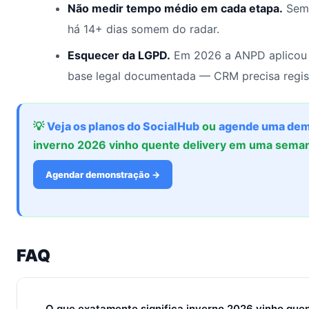
Não medir tempo médio em cada etapa.
Sem 
há 14+ dias somem do radar.
Esquecer da LGPD.
Em 2026 a ANPD aplicou 
base legal documentada — CRM precisa regis
💡
Veja os planos do SocialHub
ou
agende uma dem
inverno 2026 vinho quente delivery em uma sema
Agendar demonstração →
FAQ
O que exatamente significa inverno 2026 vinho que