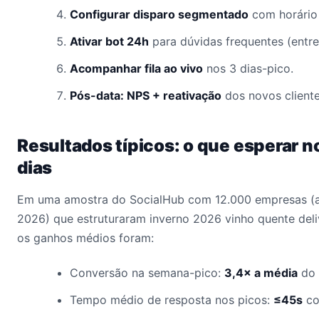
Configurar disparo segmentado
com horário 
Ativar bot 24h
para dúvidas frequentes (entre
Acompanhar fila ao vivo
nos 3 dias-pico.
Pós-data: NPS + reativação
dos novos client
Resultados típicos: o que esperar n
dias
Em uma amostra do SocialHub com 12.000 empresas (
2026) que estruturaram inverno 2026 vinho quente deliv
os ganhos médios foram:
Conversão na semana-pico:
3,4× a média
do 
Tempo médio de resposta nos picos:
≤45s
co