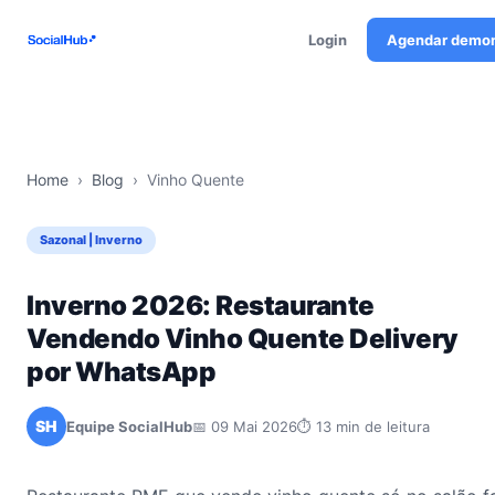
Login
Agendar demo
Home
›
Blog
›
Vinho Quente
Sazonal | Inverno
Inverno 2026: Restaurante
Vendendo Vinho Quente Delivery
por WhatsApp
SH
Equipe SocialHub
📅 09 Mai 2026
⏱ 13 min de leitura