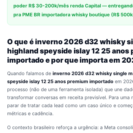
poder R$ 30-200k/mês renda Capital — entregando
pra PME BR importadora whisky boutique (R$ 500
O que é inverno 2026 d32 whisky s
highland speyside islay 12 25 anos
importado e por que importa em 2
Quando falamos de
inverno 2026 d32 whisky single m
speyside islay 12 25 anos premium importado
em 2026
processo (não de uma ferramenta isolada) que une dad
transformar conversas em receita previsível. Para uma re
parar de tratar cada lead como um caso único e começ
métricas e cadência.
O contexto brasileiro reforça a urgência: a Meta conso