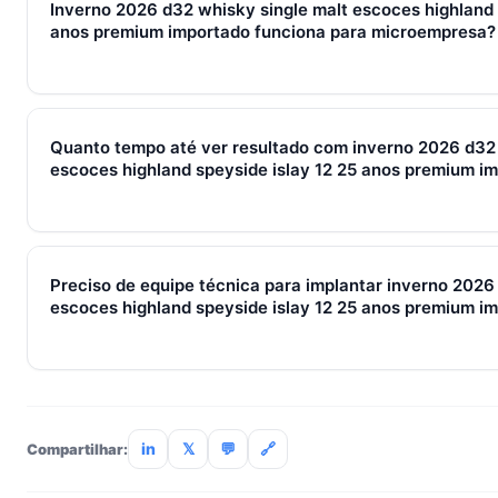
Inverno 2026 d32 whisky single malt escoces highland 
conectam captura de leads, qualificação, fechamento e pós
anos premium importado funciona para microempresa?
PMEs brasileiras, gira sempre em torno de WhatsApp + CRM +
reforçam.
Sim — e quanto antes melhor. Implantar inverno 2026 d32 wh
highland speyside islay 12 25 anos premium importado com 
Quanto tempo até ver resultado com inverno 2026 d32 
menos esforço do que com 30. O SocialHub começa em R$ 1
escoces highland speyside islay 12 25 anos premium i
cartão.
Métricas de processo (tempo de resposta, follow-up) mudam 
receita aparecem entre 30 e 90 dias, conforme ciclo de venda
Preciso de equipe técnica para implantar inverno 2026
escoces highland speyside islay 12 25 anos premium i
Não. O SocialHub é setup-and-go: importação CSV, conexã
treinamento de 90min. Empresas sem TI dedicada implantam
incluso.
in
𝕏
💬
🔗
Compartilhar: