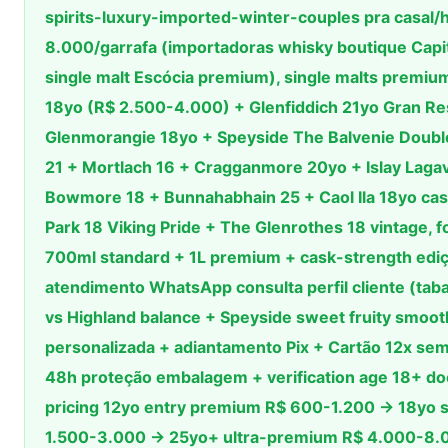
spirits-luxury-imported-winter-couples pra casa
8.000/garrafa (importadoras whisky boutique Capit
single malt Escócia premium), single malts premiu
18yo (R$ 2.500-4.000) + Glenfiddich 21yo Gran Re
Glenmorangie 18yo + Speyside The Balvenie Doubl
21 + Mortlach 16 + Cragganmore 20yo + Islay Lagav
Bowmore 18 + Bunnahabhain 25 + Caol Ila 18yo cas
Park 18 Viking Pride + The Glenrothes 18 vintage, f
700ml standard + 1L premium + cask-strength ediç
atendimento WhatsApp consulta perfil cliente (tabac
vs Highland balance + Speyside sweet fruity smoo
personalizada + adiantamento Pix + Cartão 12x sem
48h proteção embalagem + verification age 18+ do
pricing 12yo entry premium R$ 600-1.200 → 18yo
1.500-3.000 → 25yo+ ultra-premium R$ 4.000-8.0