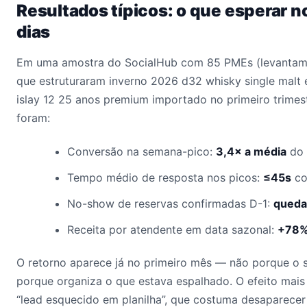
Resultados típicos: o que esperar n
dias
Em uma amostra do SocialHub com 85 PMEs (levantame
que estruturaram inverno 2026 d32 whisky single malt 
islay 12 25 anos premium importado no primeiro trimes
foram:
Conversão na semana-pico:
3,4× a média
do 
Tempo médio de resposta nos picos:
≤45s
co
No-show de reservas confirmadas D-1:
queda
Receita por atendente em data sazonal:
+78
O retorno aparece já no primeiro mês — não porque o 
porque organiza o que estava espalhado. O efeito mais
“lead esquecido em planilha”, que costuma desaparecer