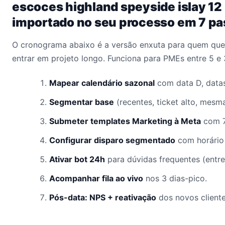
escoces highland speyside islay 1
importado no seu processo em 7 p
O cronograma abaixo é a versão enxuta para quem quer
entrar em projeto longo. Funciona para PMEs entre 5 e
Mapear calendário sazonal
com data D, datas
Segmentar base
(recentes, ticket alto, mesm
Submeter templates Marketing à Meta
com 7
Configurar disparo segmentado
com horário 
Ativar bot 24h
para dúvidas frequentes (entre
Acompanhar fila ao vivo
nos 3 dias-pico.
Pós-data: NPS + reativação
dos novos client