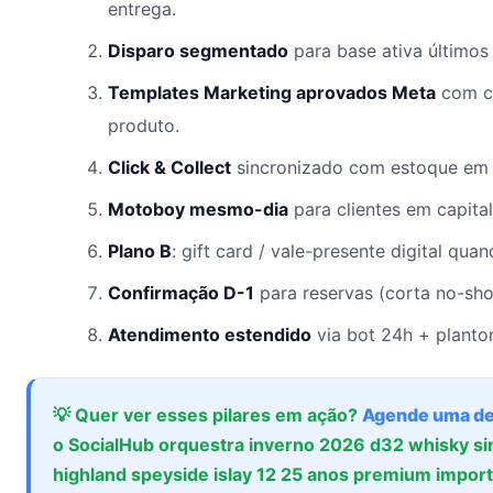
entrega.
Disparo segmentado
para base ativa últimos 
Templates Marketing aprovados Meta
com c
produto.
Click & Collect
sincronizado com estoque em 
Motoboy mesmo-dia
para clientes em capital
Plano B
: gift card / vale-presente digital qua
Confirmação D-1
para reservas (corta no-sh
Atendimento estendido
via bot 24h + planton
💡 Quer ver esses pilares em ação?
Agende uma d
o SocialHub orquestra inverno 2026 d32 whisky si
highland speyside islay 12 25 anos premium impor