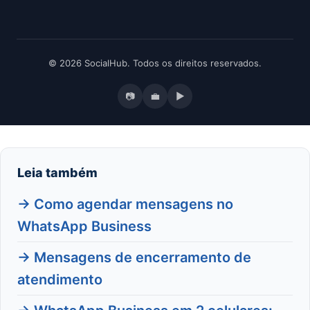
© 2026 SocialHub. Todos os direitos reservados.
📷
💼
▶
Leia também
→ Como agendar mensagens no
WhatsApp Business
→ Mensagens de encerramento de
atendimento