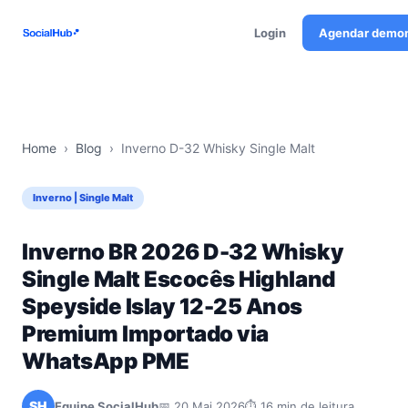
Login
Agendar demo
Home
›
Blog
›
Inverno D-32 Whisky Single Malt
Inverno | Single Malt
Inverno BR 2026 D-32 Whisky
Single Malt Escocês Highland
Speyside Islay 12-25 Anos
Premium Importado via
WhatsApp PME
SH
Equipe SocialHub
📅 20 Mai 2026
⏱ 16 min de leitura