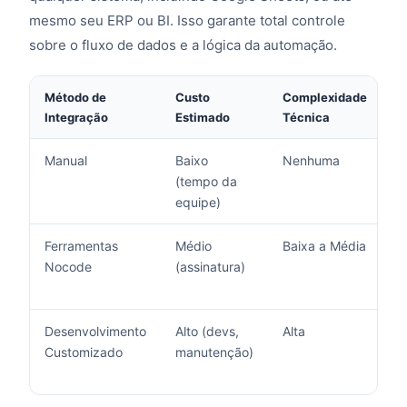
mesmo seu ERP ou BI. Isso garante total controle
sobre o fluxo de dados e a lógica da automação.
Método de
Custo
Complexidade
F
Integração
Estimado
Técnica
Manual
Baixo
Nenhuma
M
(tempo da
equipe)
Ferramentas
Médio
Baixa a Média
M
Nocode
(assinatura)
Desenvolvimento
Alto (devs,
Alta
M
Customizado
manutenção)