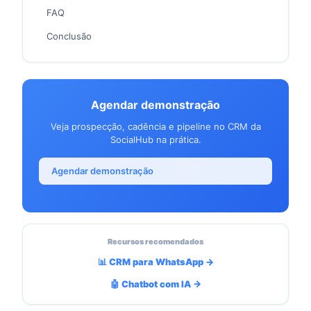
FAQ
Conclusão
Agendar demonstração
Veja prospecção, cadência e pipeline no CRM da
SocialHub na prática.
Agendar demonstração
Recursos recomendados
📊 CRM para WhatsApp →
🤖 Chatbot com IA →