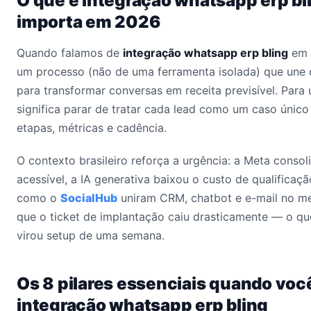
O que é integração whatsapp erp bl
importa em 2026
Quando falamos de
integração whatsapp erp bling
em 
um processo (não de uma ferramenta isolada) que une 
para transformar conversas em receita previsível. Para
significa parar de tratar cada lead como um caso únic
etapas, métricas e cadência.
O contexto brasileiro reforça a urgência: a Meta conso
acessível, a IA generativa baixou o custo de qualificaçã
como o
SocialHub
uniram CRM, chatbot e e-mail no me
que o ticket de implantação caiu drasticamente — o qu
virou setup de uma semana.
Os 8 pilares essenciais quando voc
integração whatsapp erp bling