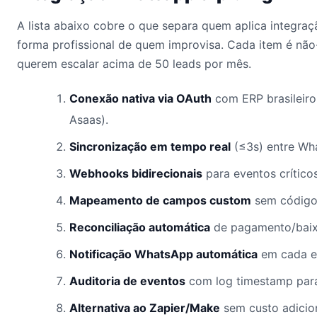
A lista abaixo cobre o que separa quem aplica integra
forma profissional de quem improvisa. Cada item é não
querem escalar acima de 50 leads por mês.
Conexão nativa via OAuth
com ERP brasileiro 
Asaas).
Sincronização em tempo real
(≤3s) entre Wha
Webhooks bidirecionais
para eventos crítico
Mapeamento de campos custom
sem código
Reconciliação automática
de pagamento/baix
Notificação WhatsApp automática
em cada ev
Auditoria de eventos
com log timestamp para
Alternativa ao Zapier/Make
sem custo adicio