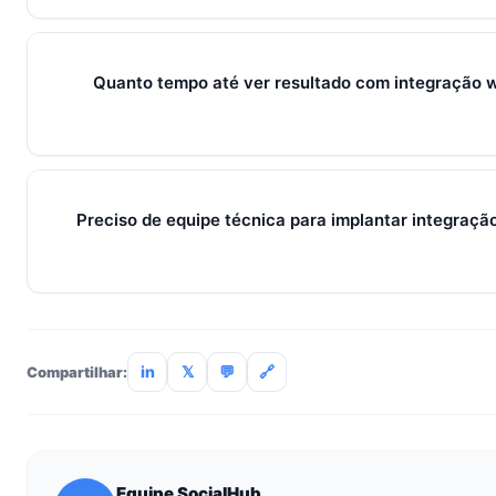
Sim — e quanto antes melhor. Implantar integração whatsap
custa muito menos esforço do que com 30. O SocialHub co
dias grátis sem cartão.
Quanto tempo até ver resultado com integração w
Métricas de processo (tempo de resposta, follow-up) mudam 
receita aparecem entre 30 e 90 dias, conforme ciclo de venda
Preciso de equipe técnica para implantar integraçã
Não. O SocialHub é setup-and-go: importação CSV, conexã
treinamento de 90min. Empresas sem TI dedicada implantam
incluso.
in
𝕏
💬
🔗
Compartilhar:
Equipe SocialHub