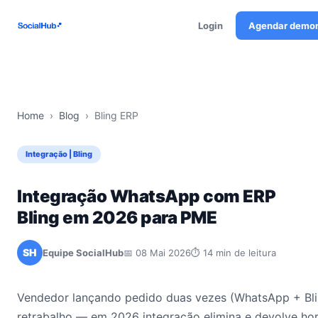
Login
Agendar demo
Home
›
Blog
›
Bling ERP
Integração | Bling
Integração WhatsApp com ERP
Bling em 2026 para PME
SH
Equipe SocialHub
📅 08 Mai 2026
⏱ 14 min de leitura
Vendedor lançando pedido duas vezes (WhatsApp + Bli
retrabalho — em 2026 integração elimina e devolve ho