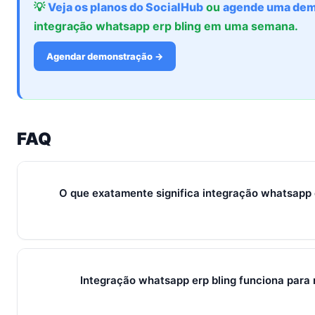
💡
Veja os planos do SocialHub
ou
agende uma dem
integração whatsapp erp bling em uma semana.
Agendar demonstração →
FAQ
O que exatamente significa integração whatsapp 
Em 2026, integração whatsapp erp bling representa o conjun
e métricas que conectam captura de leads, qualificação, f
fluxo único. Em PMEs brasileiras, gira sempre em torno de 
Integração whatsapp erp bling funciona para
pilares que se reforçam.