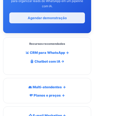
para organizar leads do WhatsApp em um pipeline
com IA.
Agendar demonstração
Recursos recomendados
📊 CRM para WhatsApp →
🤖 Chatbot com IA →
👥 Multi-atendentes →
💸 Planos e preços →
📩 E-mail Marketing →