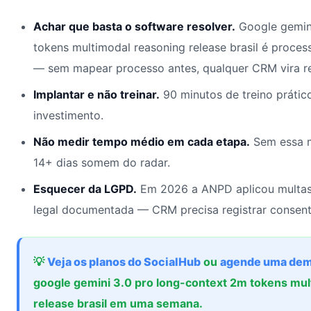
Achar que basta o software resolver.
Google gemini
tokens multimodal reasoning release brasil é proce
— sem mapear processo antes, qualquer CRM vira re
Implantar e não treinar.
90 minutos de treino prátic
investimento.
Não medir tempo médio em cada etapa.
Sem essa m
14+ dias somem do radar.
Esquecer da LGPD.
Em 2026 a ANPD aplicou multas
legal documentada — CRM precisa registrar consent
💡
Veja os planos do SocialHub
ou
agende uma dem
google gemini 3.0 pro long-context 2m tokens mul
release brasil em uma semana.