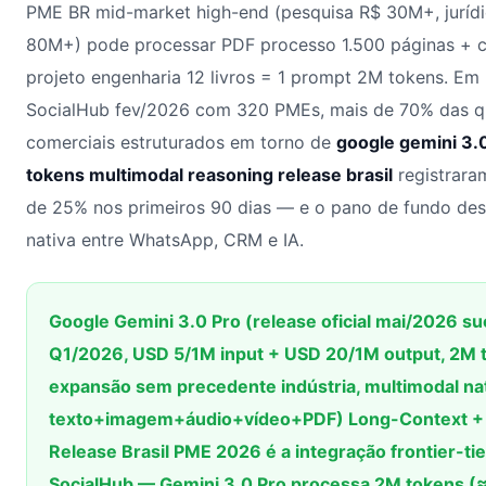
PME BR mid-market high-end (pesquisa R$ 30M+, juríd
80M+) pode processar PDF processo 1.500 páginas + c
projeto engenharia 12 livros = 1 prompt 2M tokens. E
SocialHub fev/2026 com 320 PMEs, mais de 70% das q
comerciais estruturados em torno de
google gemini 3.
tokens multimodal reasoning release brasil
registrara
de 25% nos primeiros 90 dias — e o pano de fundo dess
nativa entre WhatsApp, CRM e IA.
Google Gemini 3.0 Pro (release oficial mai/2026 s
Q1/2026, USD 5/1M input + USD 20/1M output, 2M 
expansão sem precedente indústria, multimodal na
texto+imagem+áudio+vídeo+PDF) Long-Context + 
Release Brasil PME 2026 é a integração frontier-t
SocialHub — Gemini 3.0 Pro processa 2M tokens (≈1