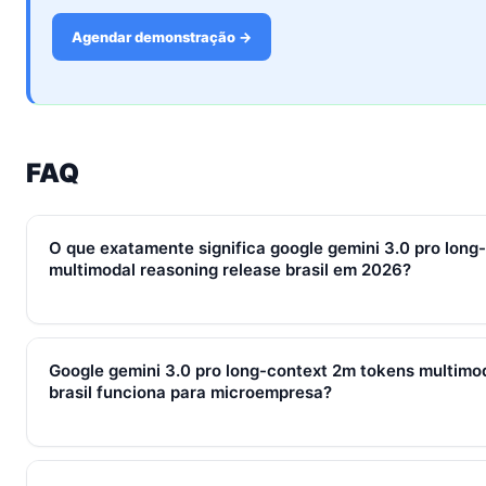
Agendar demonstração →
FAQ
O que exatamente significa google gemini 3.0 pro long
multimodal reasoning release brasil em 2026?
Em 2026, google gemini 3.0 pro long-context 2m tokens mult
brasil representa o conjunto de processos, ferramentas e mé
Google gemini 3.0 pro long-context 2m tokens multimod
de leads, qualificação, fechamento e pós-venda em um fluxo 
brasil funciona para microempresa?
gira sempre em torno de WhatsApp + CRM + IA — três pilares
Sim — e quanto antes melhor. Implantar google gemini 3.0 p
multimodal reasoning release brasil com 2–3 pessoas custa 