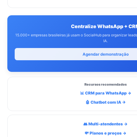
Centralize WhatsApp + C
15.000+ empresas brasileiras já usam o SocialHub para organizar lea
IA.
Agendar demonstração
Recursos recomendados
📊 CRM para WhatsApp →
🤖 Chatbot com IA →
👥 Multi-atendentes →
💸 Planos e preços →