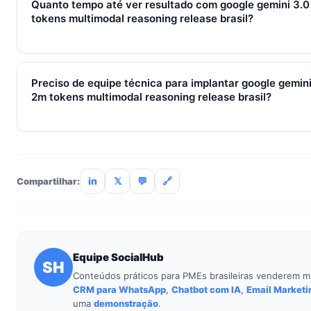
Quanto tempo até ver resultado com google gemini 3.0
com 30. O SocialHub começa em R$ 197/mês com 7 dias grát
tokens multimodal reasoning release brasil?
Métricas de processo (tempo de resposta, follow-up) mudam 
receita aparecem entre 30 e 90 dias, conforme ciclo de venda
Preciso de equipe técnica para implantar google gemini
2m tokens multimodal reasoning release brasil?
Não. O SocialHub é setup-and-go: importação CSV, conexã
treinamento de 90min. Empresas sem TI dedicada implantam
incluso.
in
𝕏
💬
🔗
Compartilhar:
Equipe SocialHub
SH
Conteúdos práticos para PMEs brasileiras venderem m
CRM para WhatsApp
,
Chatbot com IA
,
Email Marketi
uma
demonstração
.