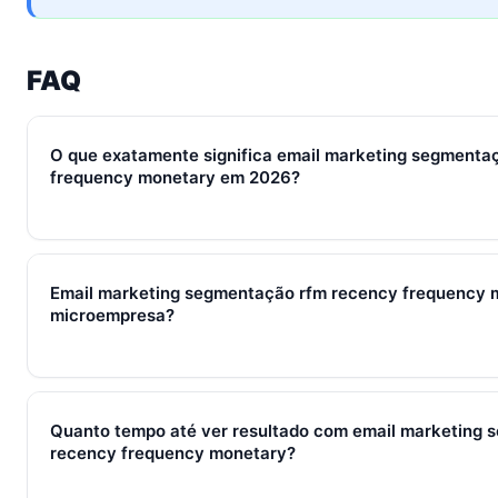
FAQ
O que exatamente significa email marketing segmenta
frequency monetary em 2026?
Em 2026, email marketing segmentação rfm recency frequen
conjunto de processos, ferramentas e métricas que conectam
Email marketing segmentação rfm recency frequency 
qualificação, fechamento e pós-venda em um fluxo único. Em 
microempresa?
em torno de WhatsApp + CRM + IA — três pilares que se ref
Sim — e quanto antes melhor. Implantar email marketing se
frequency monetary com 2–3 pessoas custa muito menos esf
Quanto tempo até ver resultado com email marketing 
SocialHub começa em R$ 197/mês com 7 dias grátis sem car
recency frequency monetary?