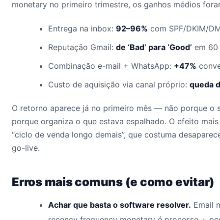
monetary no primeiro trimestre, os ganhos médios fora
Entrega na inbox:
92–96%
com SPF/DKIM/DM
Reputação Gmail:
de ‘Bad’ para ‘Good’
em 60 
Combinação e-mail + WhatsApp:
+47%
conve
Custo de aquisição via canal próprio:
queda 
O retorno aparece já no primeiro mês — não porque o 
porque organiza o que estava espalhado. O efeito mais
“ciclo de venda longo demais”, que costuma desaparec
go-live.
Erros mais comuns (e como evitar)
Achar que basta o software resolver.
Email 
recency frequency monetary é processo + p