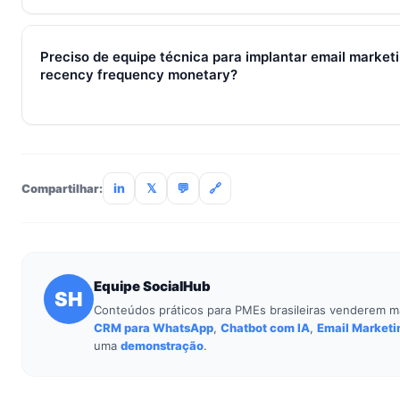
Métricas de processo (tempo de resposta, follow-up) mudam 
receita aparecem entre 30 e 90 dias, conforme ciclo de venda
Preciso de equipe técnica para implantar email marke
recency frequency monetary?
Não. O SocialHub é setup-and-go: importação CSV, conexã
treinamento de 90min. Empresas sem TI dedicada implantam
incluso.
in
𝕏
💬
🔗
Compartilhar:
Equipe SocialHub
SH
Conteúdos práticos para PMEs brasileiras venderem m
CRM para WhatsApp
,
Chatbot com IA
,
Email Marketi
uma
demonstração
.