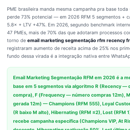
PME brasileira manda mesma campanha pra base toda (
perde 73% potencial — em 2026 RFM 5 segmentos + ca
5.8× + LTV +47%. Em 2026, segundo benchmark inter
47 PMEs, mais de 70% das que adotaram processos com
torno de
email marketing segmentação rfm recency 
registraram aumento de receita acima de 25% nos prim
fundo dessa virada é a integração nativa entre WhatsA
Email Marketing Segmentação RFM em 2026 é a met
base em 5 segmentos via algoritmo R (Recency — d
compra), F (Frequency — número compras 12m), M
gerada 12m) — Champions (RFM 555), Loyal Custom
(R baixo M alto), Hibernating (RFM ≤2), Lost (RFM
recebe campanha específica (Champions VIP, At R
desconto, Hibernating reativação 50%, Lost última