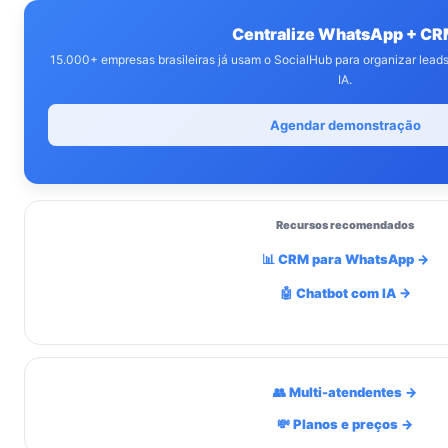
Centralize WhatsApp + C
15.000+ empresas brasileiras já usam o SocialHub para organizar lea
IA.
Agendar demonstração
Recursos recomendados
📊 CRM para WhatsApp →
🤖 Chatbot com IA →
👥 Multi-atendentes →
💸 Planos e preços →