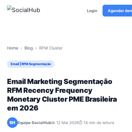
Login
Agendar de
Home
›
Blog
›
RFM Cluster
Email | RFM Segmentação
Email Marketing Segmentação
RFM Recency Frequency
Monetary Cluster PME Brasileira
em 2026
SH
Equipe SocialHub
📅 12 Mai 2026
⏱ 14 min de leitura