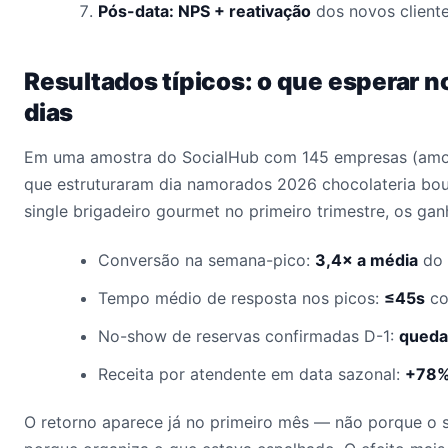
Pós-data: NPS + reativação
dos novos client
Resultados típicos: o que esperar n
dias
Em uma amostra do SocialHub com 145 empresas (amo
que estruturaram dia namorados 2026 chocolateria bou
single brigadeiro gourmet no primeiro trimestre, os ga
Conversão na semana-pico:
3,4× a média
do 
Tempo médio de resposta nos picos:
≤45s
co
No-show de reservas confirmadas D-1:
queda
Receita por atendente em data sazonal:
+78
O retorno aparece já no primeiro mês — não porque o 