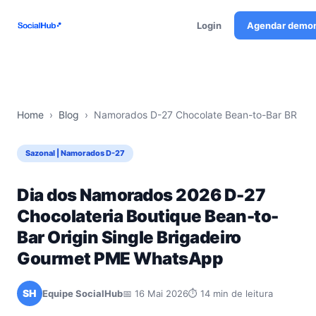
Login
Agendar demo
Home
›
Blog
›
Namorados D-27 Chocolate Bean-to-Bar BR
Sazonal | Namorados D-27
Dia dos Namorados 2026 D-27
Chocolateria Boutique Bean-to-
Bar Origin Single Brigadeiro
Gourmet PME WhatsApp
SH
Equipe SocialHub
📅 16 Mai 2026
⏱ 14 min de leitura