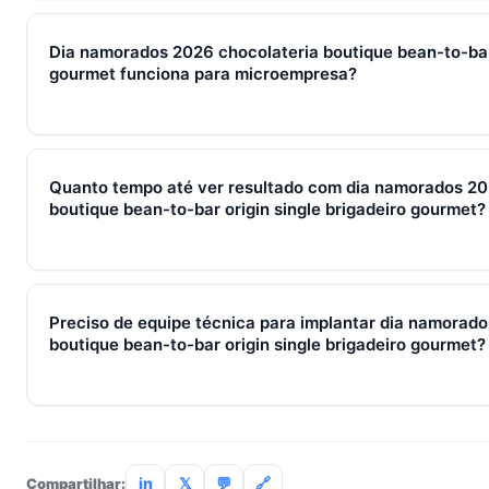
Em 2026, dia namorados 2026 chocolateria boutique bean-to-b
gourmet representa o conjunto de processos, ferramentas e
Dia namorados 2026 chocolateria boutique bean-to-bar 
captura de leads, qualificação, fechamento e pós-venda em 
gourmet funciona para microempresa?
brasileiras, gira sempre em torno de WhatsApp + CRM + IA — 
Sim — e quanto antes melhor. Implantar dia namorados 2026 
to-bar origin single brigadeiro gourmet com 2–3 pessoas cus
Quanto tempo até ver resultado com dia namorados 20
que com 30. O SocialHub começa em R$ 197/mês com 7 dias 
boutique bean-to-bar origin single brigadeiro gourmet?
Métricas de processo (tempo de resposta, follow-up) mudam 
receita aparecem entre 30 e 90 dias, conforme ciclo de venda
Preciso de equipe técnica para implantar dia namorad
boutique bean-to-bar origin single brigadeiro gourmet?
Não. O SocialHub é setup-and-go: importação CSV, conexã
treinamento de 90min. Empresas sem TI dedicada implantam
incluso.
in
𝕏
💬
🔗
Compartilhar: