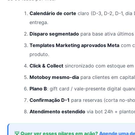
Calendário de corte
claro (D-3, D-2, D-1, dia
entrega.
Disparo segmentado
para base ativa últimos 
Templates Marketing aprovados Meta
com c
produto.
Click & Collect
sincronizado com estoque em 
Motoboy mesmo-dia
para clientes em capital
Plano B
: gift card / vale-presente digital qua
Confirmação D-1
para reservas (corta no-sh
Atendimento estendido
via bot 24h + planton
💡 Quer ver esses pilares em ação?
Agende uma d