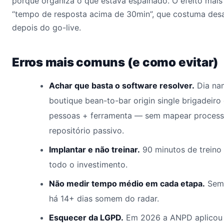
porque organiza o que estava espalhado. O efeito mais
“tempo de resposta acima de 30min”, que costuma des
depois do go-live.
Erros mais comuns (e como evitar)
Achar que basta o software resolver.
Dia na
boutique bean-to-bar origin single brigadeir
pessoas + ferramenta — sem mapear processo
repositório passivo.
Implantar e não treinar.
90 minutos de treino
todo o investimento.
Não medir tempo médio em cada etapa.
Sem 
há 14+ dias somem do radar.
Esquecer da LGPD.
Em 2026 a ANPD aplicou 