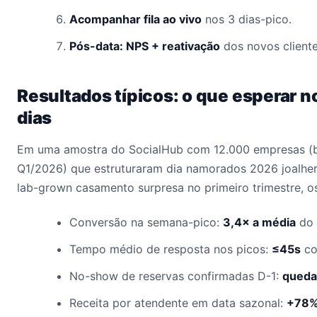
Acompanhar fila ao vivo
nos 3 dias-pico.
Pós-data: NPS + reativação
dos novos client
Resultados típicos: o que esperar n
dias
Em uma amostra do SocialHub com 12.000 empresas (b
Q1/2026) que estruturaram dia namorados 2026 joalher
lab-grown casamento surpresa no primeiro trimestre, 
Conversão na semana-pico:
3,4× a média
do 
Tempo médio de resposta nos picos:
≤45s
co
No-show de reservas confirmadas D-1:
queda
Receita por atendente em data sazonal:
+78