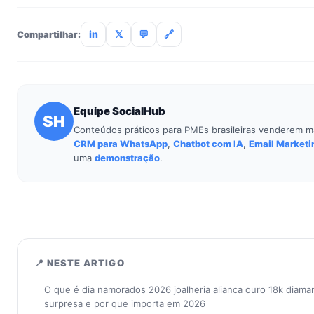
treinamento de 90min. Empresas sem TI dedicada implantam
incluso.
in
𝕏
💬
🔗
Compartilhar:
Equipe SocialHub
SH
Conteúdos práticos para PMEs brasileiras venderem m
CRM para WhatsApp
,
Chatbot com IA
,
Email Marketi
uma
demonstração
.
📍 NESTE ARTIGO
O que é dia namorados 2026 joalheria alianca ouro 18k diam
surpresa e por que importa em 2026