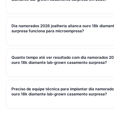
Em 2026, dia namorados 2026 joalheria alianca ouro 18k di
surpresa representa o conjunto de processos, ferramentas e
Dia namorados 2026 joalheria alianca ouro 18k diama
captura de leads, qualificação, fechamento e pós-venda em 
surpresa funciona para microempresa?
brasileiras, gira sempre em torno de WhatsApp + CRM + IA — 
Sim — e quanto antes melhor. Implantar dia namorados 2026 j
diamante lab-grown casamento surpresa com 2–3 pessoas cu
Quanto tempo até ver resultado com dia namorados 202
que com 30. O SocialHub começa em R$ 197/mês com 7 dias 
ouro 18k diamante lab-grown casamento surpresa?
Métricas de processo (tempo de resposta, follow-up) mudam 
receita aparecem entre 30 e 90 dias, conforme ciclo de venda
Preciso de equipe técnica para implantar dia namorado
ouro 18k diamante lab-grown casamento surpresa?
Não. O SocialHub é setup-and-go: importação CSV, conexã