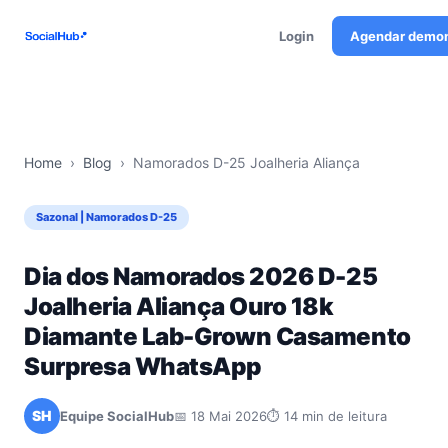
Login
Agendar demo
Home
›
Blog
›
Namorados D-25 Joalheria Aliança
Sazonal | Namorados D-25
Dia dos Namorados 2026 D-25
Joalheria Aliança Ouro 18k
Diamante Lab-Grown Casamento
Surpresa WhatsApp
SH
Equipe SocialHub
📅 18 Mai 2026
⏱ 14 min de leitura