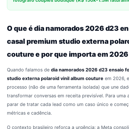
fotógrafo couples boutique (R$ 150k-1.5M faturam
O que é dia namorados 2026 d23 ens
casal premium studio externa polaro
couture e por que importa em 2026
Quando falamos de
dia namorados 2026 d23 ensaio fo
studio externa polaroid vinil album couture
em 2026, e
processo (não de uma ferramenta isolada) que une dad
transformar conversas em receita previsível. Para uma a
parar de tratar cada lead como um caso único e começ
métricas e cadência.
O contexto brasileiro reforça a urgência: a Meta conso