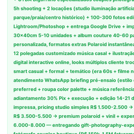
5h shooting + 2 locações (studio iluminação artifici
parque/praia/centro histórico) + 100-300 fotos ed
Lightroom/Photoshop + entrega Google Drive + imp
30×40cm 5-10 unidades + album couture 40-60 p
personalizada, formatos extras Polaroid instantâne
12 polegadas customizado música casal + ilustração
digital interactive online, looks múltiplos cliente t
smart casual + formal + temático (era 60s + filme n
atendimento WhatsApp briefing pré-ensaio (estilo 
preferred + roupa color palette + música referênc
adiantamento 30% Pix + execução + edição 14-21 di
impressa, pricing studio simples R$ 1.500-2.500 →
R$ 3.500-5.500 → premium polaroid + vinil + expe
6.000-8.000 — entregando gift-photography-exp