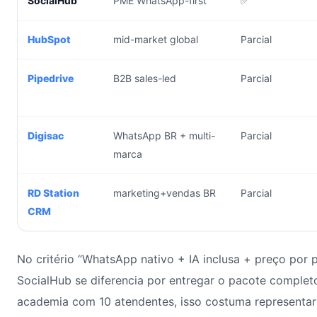
SocialHub
PME WhatsApp-first
✅
HubSpot
mid-market global
Parcial
Pipedrive
B2B sales-led
Parcial
Digisac
WhatsApp BR + multi-
Parcial
marca
RD Station
marketing+vendas BR
Parcial
CRM
No critério “WhatsApp nativo + IA inclusa + preço por p
SocialHub se diferencia por entregar o pacote comple
academia com 10 atendentes, isso costuma representa