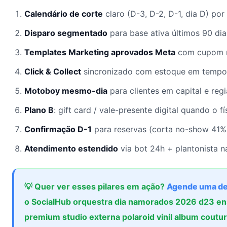
Calendário de corte
claro (D-3, D-2, D-1, dia D) po
Disparo segmentado
para base ativa últimos 90 dia
Templates Marketing aprovados Meta
com cupom r
Click & Collect
sincronizado com estoque em tempo 
Motoboy mesmo-dia
para clientes em capital e reg
Plano B
: gift card / vale-presente digital quando o f
Confirmação D-1
para reservas (corta no-show 41%
Atendimento estendido
via bot 24h + plantonista n
💡 Quer ver esses pilares em ação?
Agende uma d
o SocialHub orquestra dia namorados 2026 d23 ens
premium studio externa polaroid vinil album coutu