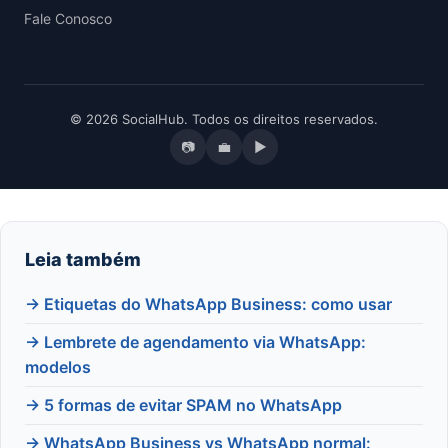
Fale Conosco
© 2026 SocialHub. Todos os direitos reservados.
📷
💼
▶
Leia também
→ Etiquetas do WhatsApp Business: como usar
→ Lembrete de agendamento via WhatsApp:
modelos
→ 5 formas de evitar SPAM no WhatsApp
→ WhatsApp Business vs WhatsApp normal: