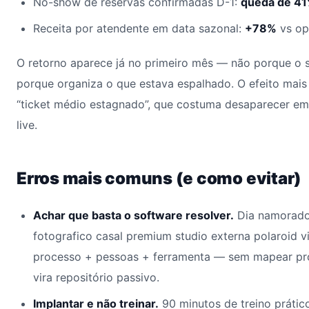
No-show de reservas confirmadas D-1:
queda de 4
Receita por atendente em data sazonal:
+78%
vs op
O retorno aparece já no primeiro mês — não porque o 
porque organiza o que estava espalhado. O efeito mais
“ticket médio estagnado”, que costuma desaparecer em
live.
Erros mais comuns (e como evitar)
Achar que basta o software resolver.
Dia namorado
fotografico casal premium studio externa polaroid vi
processo + pessoas + ferramenta — sem mapear pr
vira repositório passivo.
Implantar e não treinar.
90 minutos de treino prátic