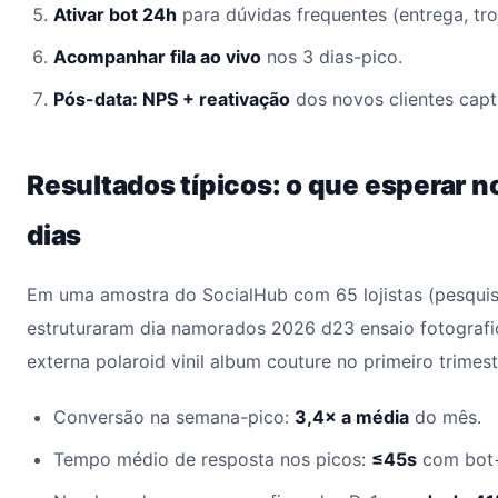
Ativar bot 24h
para dúvidas frequentes (entrega, tr
Acompanhar fila ao vivo
nos 3 dias-pico.
Pós-data: NPS + reativação
dos novos clientes capt
Resultados típicos: o que esperar n
dias
Em uma amostra do SocialHub com 65 lojistas (pesqui
estruturaram dia namorados 2026 d23 ensaio fotografi
externa polaroid vinil album couture no primeiro trime
Conversão na semana-pico:
3,4× a média
do mês.
Tempo médio de resposta nos picos:
≤45s
com bot