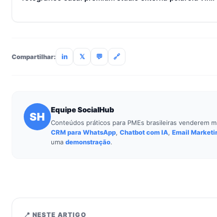
Não. O SocialHub é setup-and-go: importação CSV, conexã
treinamento de 90min. Empresas sem TI dedicada implantam
incluso.
in
𝕏
💬
🔗
Compartilhar:
Equipe SocialHub
SH
Conteúdos práticos para PMEs brasileiras venderem m
CRM para WhatsApp
,
Chatbot com IA
,
Email Marketi
uma
demonstração
.
📍 NESTE ARTIGO