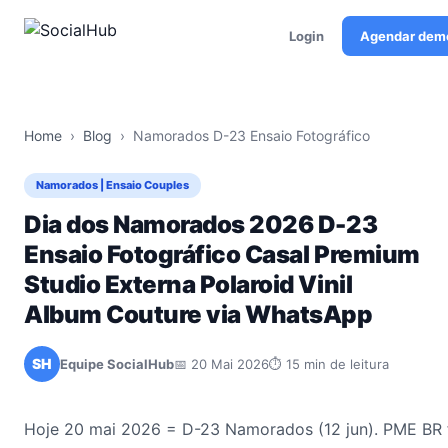
Login
Agendar dem
Home
›
Blog
›
Namorados D-23 Ensaio Fotográfico
Namorados | Ensaio Couples
Dia dos Namorados 2026 D-23
Ensaio Fotográfico Casal Premium
Studio Externa Polaroid Vinil
Album Couture via WhatsApp
SH
Equipe SocialHub
📅 20 Mai 2026
⏱ 15 min de leitura
Hoje 20 mai 2026 = D-23 Namorados (12 jun). PME BR 