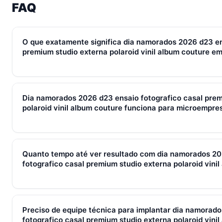
FAQ
O que exatamente significa dia namorados 2026 d23 en
premium studio externa polaroid vinil album couture e
Em 2026, dia namorados 2026 d23 ensaio fotografico casal 
polaroid vinil album couture representa o conjunto de proces
Dia namorados 2026 d23 ensaio fotografico casal prem
que conectam captura de leads, qualificação, fechamento e 
polaroid vinil album couture funciona para microempre
Em PMEs brasileiras, gira sempre em torno de WhatsApp + CR
reforçam.
Sim — e quanto antes melhor. Implantar dia namorados 2026 
premium studio externa polaroid vinil album couture com 2–
Quanto tempo até ver resultado com dia namorados 20
esforço do que com 30. O SocialHub começa em R$ 197/mês 
fotografico casal premium studio externa polaroid vini
cartão.
Métricas de processo (tempo de resposta, follow-up) mudam 
receita aparecem entre 30 e 90 dias, conforme ciclo de venda
Preciso de equipe técnica para implantar dia namorad
fotografico casal premium studio externa polaroid vini