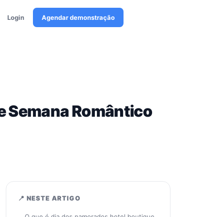
Login
Agendar demonstração
de Semana Romântico
📍 NESTE ARTIGO
O que é dia dos namorados hotel boutique