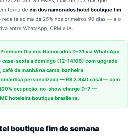
bril/2026 com 85 PMEs, mais de 70% das que
 em torno de
dia dos namorados hotel boutique fim
 receita acima de 25% nos primeiros 90 dias — e o
tiva entre WhatsApp, CRM e IA.
o Premium Dia dos Namorados D-31 via WhatsApp
 casal sexta a domingo (12-14/06) com upgrade
ef, café da manhã na cama, banheira
omântica personalizada — R$ 2.840 casal — com
e 100% ocupação, no-show charge D-7 —
 hoteleira boutique brasileira.
tel boutique fim de semana