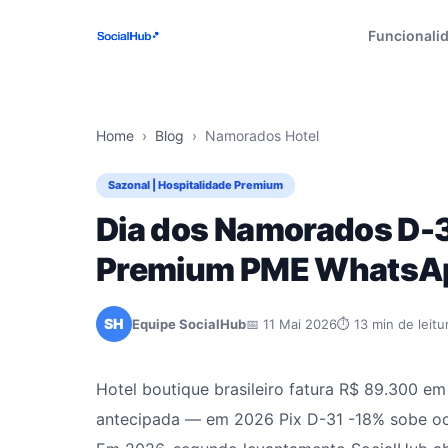
Funcionali
Home
›
Blog
›
Namorados Hotel
Sazonal | Hospitalidade Premium
Dia dos Namorados D-3
Premium PME WhatsA
SH
Equipe SocialHub
📅 11 Mai 2026
⏱ 13 min de leitu
Hotel boutique brasileiro fatura R$ 89.300
antecipada — em 2026 Pix D-31 -18% sobe oc