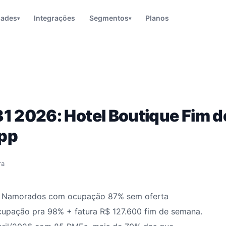
dades
Integrações
Segmentos
Planos
▾
▾
1 2026: Hotel Boutique Fim 
pp
ra
 em Namorados com ocupação 87% sem oferta
upação pra 98% + fatura R$ 127.600 fim de semana.