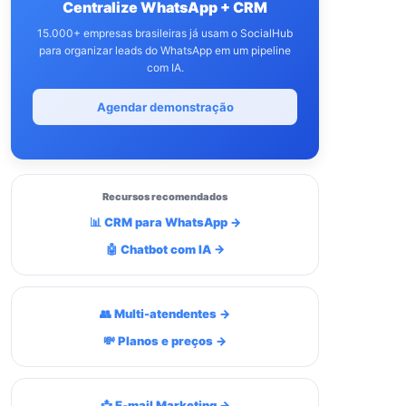
Centralize WhatsApp + CRM
15.000+ empresas brasileiras já usam o SocialHub
para organizar leads do WhatsApp em um pipeline
com IA.
Agendar demonstração
Recursos recomendados
📊 CRM para WhatsApp →
🤖 Chatbot com IA →
👥 Multi-atendentes →
💸 Planos e preços →
📩 E-mail Marketing →