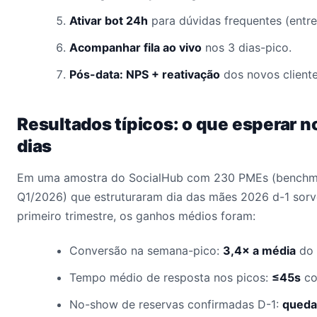
Ativar bot 24h
para dúvidas frequentes (entre
Acompanhar fila ao vivo
nos 3 dias-pico.
Pós-data: NPS + reativação
dos novos client
Resultados típicos: o que esperar n
dias
Em uma amostra do SocialHub com 230 PMEs (benchma
Q1/2026) que estruturaram dia das mães 2026 d-1 sorve
primeiro trimestre, os ganhos médios foram:
Conversão na semana-pico:
3,4× a média
do 
Tempo médio de resposta nos picos:
≤45s
co
No-show de reservas confirmadas D-1:
queda