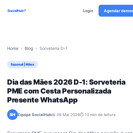
Login
Agendar demo
Home
›
Blog
›
Sorveteria D-1
Sazonal | Mães
Dia das Mães 2026 D-1: Sorveteria
PME com Cesta Personalizada
Presente WhatsApp
SH
Equipe SocialHub
📅 09 Mai 2026
⏱ 13 min de leitura