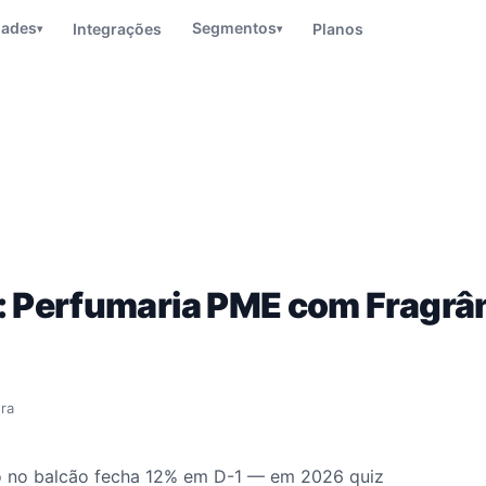
dades
Segmentos
Integrações
Planos
▾
▾
: Perfumaria PME com Fragrâ
ura
o no balcão fecha 12% em D-1 — em 2026 quiz