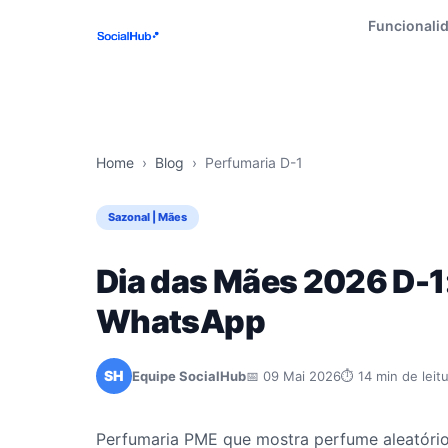
Funcionali
Home
›
Blog
›
Perfumaria D-1
Sazonal | Mães
Dia das Mães 2026 D-1
WhatsApp
SH
Equipe SocialHub
📅 09 Mai 2026
⏱ 14 min de leit
Perfumaria PME que mostra perfume aleatóri