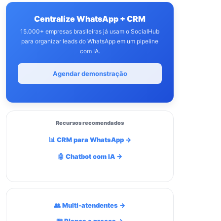
Centralize WhatsApp + CRM
15.000+ empresas brasileiras já usam o SocialHub
para organizar leads do WhatsApp em um pipeline
com IA.
Agendar demonstração
Recursos recomendados
📊 CRM para WhatsApp →
🤖 Chatbot com IA →
👥 Multi-atendentes →