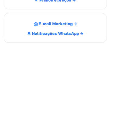
💸 Planos e preços →
📩 E-mail Marketing →
🔔 Notificações WhatsApp →