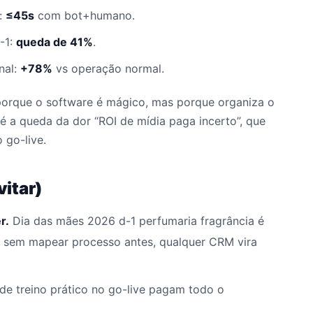
:
≤45s
com bot+humano.
-1:
queda de 41%
.
nal:
+78%
vs operação normal.
porque o software é mágico, mas porque organiza o
é a queda da dor “ROI de mídia paga incerto”, que
 go-live.
itar)
r.
Dia das mães 2026 d-1 perfumaria fragrância é
 sem mapear processo antes, qualquer CRM vira
de treino prático no go-live pagam todo o