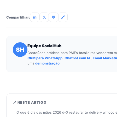
Não. O SocialHub é setup-and-go: importação CSV, conexã
treinamento de 90min. Empresas sem TI dedicada implantam
incluso.
in
𝕏
💬
🔗
Compartilhar:
Equipe SocialHub
SH
Conteúdos práticos para PMEs brasileiras venderem m
CRM para WhatsApp
,
Chatbot com IA
,
Email Marketi
uma
demonstração
.
📍 NESTE ARTIGO
O que é dia das mães 2026 d-0 restaurante delivery almoço 