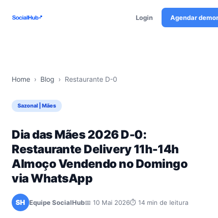
Login
Agendar demo
Home
›
Blog
›
Restaurante D-0
Sazonal | Mães
Dia das Mães 2026 D-0:
Restaurante Delivery 11h-14h
Almoço Vendendo no Domingo
via WhatsApp
SH
Equipe SocialHub
📅 10 Mai 2026
⏱ 14 min de leitura