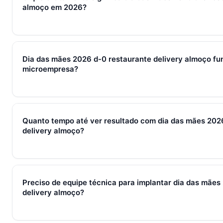
almoço em 2026?
Em 2026, dia das mães 2026 d-0 restaurante delivery almoço
processos, ferramentas e métricas que conectam captura de l
Dia das mães 2026 d-0 restaurante delivery almoço fu
fechamento e pós-venda em um fluxo único. Em PMEs brasilei
microempresa?
WhatsApp + CRM + IA — três pilares que se reforçam.
Sim — e quanto antes melhor. Implantar dia das mães 2026 d-
almoço com 2–3 pessoas custa muito menos esforço do que
Quanto tempo até ver resultado com dia das mães 202
em R$ 197/mês com 7 dias grátis sem cartão.
delivery almoço?
Métricas de processo (tempo de resposta, follow-up) mudam 
receita aparecem entre 30 e 90 dias, conforme ciclo de venda
Preciso de equipe técnica para implantar dia das mães
delivery almoço?