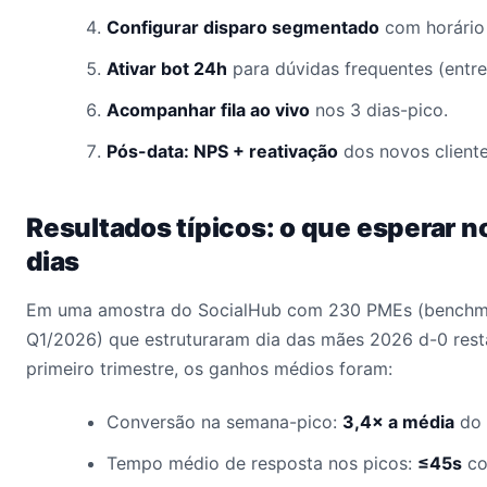
Configurar disparo segmentado
com horário 
Ativar bot 24h
para dúvidas frequentes (entre
Acompanhar fila ao vivo
nos 3 dias-pico.
Pós-data: NPS + reativação
dos novos client
Resultados típicos: o que esperar n
dias
Em uma amostra do SocialHub com 230 PMEs (benchma
Q1/2026) que estruturaram dia das mães 2026 d-0 rest
primeiro trimestre, os ganhos médios foram:
Conversão na semana-pico:
3,4× a média
do 
Tempo médio de resposta nos picos:
≤45s
co