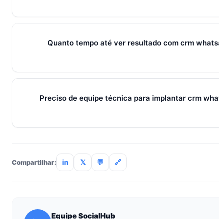
pilares que se reforçam.
Sim — e quanto antes melhor. Implantar crm whatsapp lead 
custa muito menos esforço do que com 30. O SocialHub co
Quanto tempo até ver resultado com crm whats
dias grátis sem cartão.
Métricas de processo (tempo de resposta, follow-up) mudam 
receita aparecem entre 30 e 90 dias, conforme ciclo de venda
Preciso de equipe técnica para implantar crm wha
Não. O SocialHub é setup-and-go: importação CSV, conexã
treinamento de 90min. Empresas sem TI dedicada implantam
incluso.
in
𝕏
💬
🔗
Compartilhar:
Equipe SocialHub