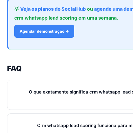
💡
Veja os planos do SocialHub
ou
agende uma dem
crm whatsapp lead scoring em uma semana.
Agendar demonstração →
FAQ
O que exatamente significa crm whatsapp lead
Em 2026, crm whatsapp lead scoring representa o conjunto d
métricas que conectam captura de leads, qualificação, fec
Crm whatsapp lead scoring funciona para 
fluxo único. Em PMEs brasileiras, gira sempre em torno de 