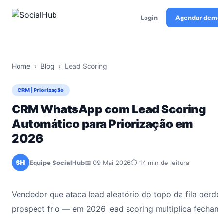
Login
Agendar dem
Home
›
Blog
›
Lead Scoring
CRM | Priorização
CRM WhatsApp com Lead Scoring
Automático para Priorização em
2026
SH
Equipe SocialHub
📅 09 Mai 2026
⏱ 14 min de leitura
Vendedor que ataca lead aleatório do topo da fila pe
prospect frio — em 2026 lead scoring multiplica fecha