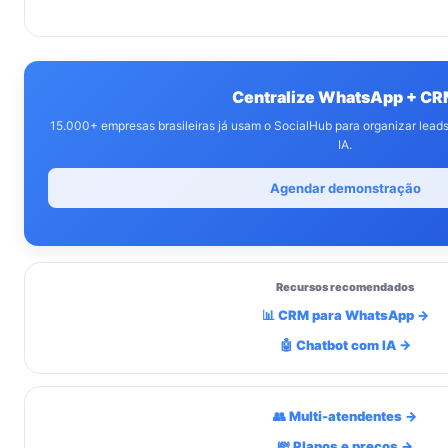
Centralize WhatsApp + C
15.000+ empresas brasileiras já usam o SocialHub para organizar lea
IA.
Agendar demonstração
Recursos recomendados
📊 CRM para WhatsApp →
🤖 Chatbot com IA →
👥 Multi-atendentes →
💸 Planos e preços →