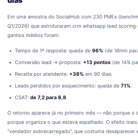
dias
Em uma amostra do SocialHub com 230 PMEs (benchma
Q1/2026) que estruturaram crm whatsapp lead scoring n
ganhos médios foram:
Tempo de 1ª resposta: queda de
96%
(de 18min para
Conversão lead → proposta:
+13 pontos
(de 14% pa
Receita por atendente:
+38%
em 90 dias.
Leads perdidos por esquecimento: queda de
71%
.
CSAT:
de 7,2 para 8,8
.
O retorno aparece já no primeiro mês — não porque o 
porque organiza o que estava espalhado. O efeito mais
“vendedor sobrecarregado”, que costuma desaparecer 