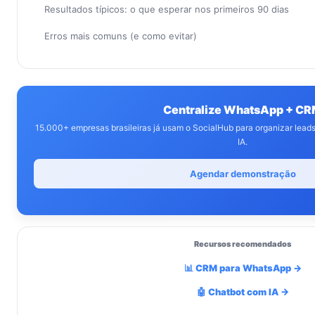
Resultados típicos: o que esperar nos primeiros 90 dias
Erros mais comuns (e como evitar)
Centralize WhatsApp + C
15.000+ empresas brasileiras já usam o SocialHub para organizar lea
IA.
Agendar demonstração
Recursos recomendados
📊 CRM para WhatsApp →
🤖 Chatbot com IA →