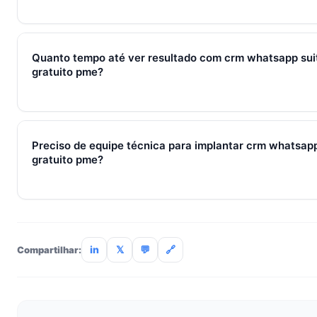
Sim — e quanto antes melhor. Implantar crm whatsapp suitec
com 2–3 pessoas custa muito menos esforço do que com 30
Quanto tempo até ver resultado com crm whatsapp sui
197/mês com 7 dias grátis sem cartão.
gratuito pme?
Métricas de processo (tempo de resposta, follow-up) mudam 
receita aparecem entre 30 e 90 dias, conforme ciclo de venda
Preciso de equipe técnica para implantar crm whatsap
gratuito pme?
Não. O SocialHub é setup-and-go: importação CSV, conexã
treinamento de 90min. Empresas sem TI dedicada implantam
incluso.
in
𝕏
💬
🔗
Compartilhar: