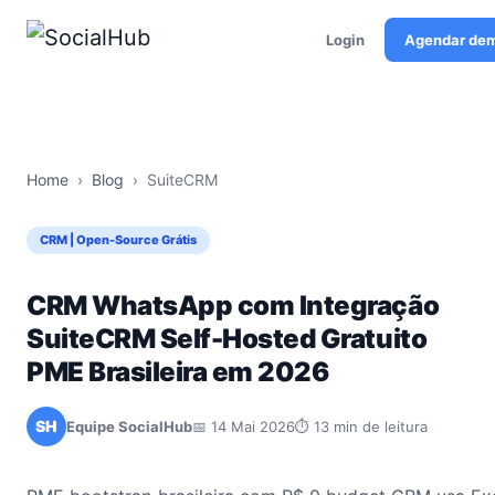
Login
Agendar de
Home
›
Blog
›
SuiteCRM
CRM | Open-Source Grátis
CRM WhatsApp com Integração
SuiteCRM Self-Hosted Gratuito
PME Brasileira em 2026
SH
Equipe SocialHub
📅 14 Mai 2026
⏱ 13 min de leitura