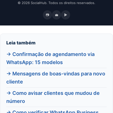
© 2026 SocialHub. Todos os direitos reservados.
📷
💼
▶
Leia também
→ Confirmação de agendamento via
WhatsApp: 15 modelos
→ Mensagens de boas-vindas para novo
cliente
→ Como avisar clientes que mudou de
número
→ Como verificar WhatsApp Business