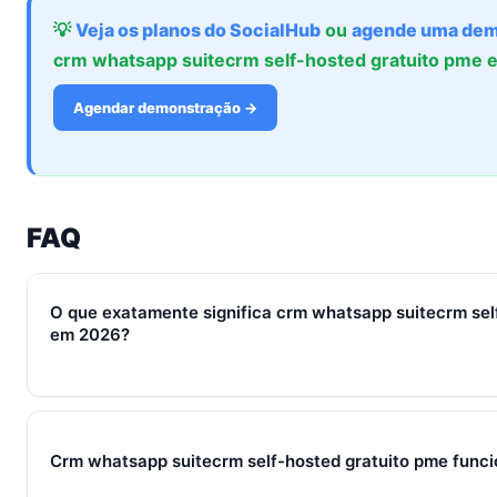
💡
Veja os planos do SocialHub
ou
agende uma dem
crm whatsapp suitecrm self-hosted gratuito pme
Agendar demonstração →
FAQ
O que exatamente significa crm whatsapp suitecrm sel
em 2026?
Em 2026, crm whatsapp suitecrm self-hosted gratuito pme re
processos, ferramentas e métricas que conectam captura de l
fechamento e pós-venda em um fluxo único. Em PMEs brasilei
Crm whatsapp suitecrm self-hosted gratuito pme func
WhatsApp + CRM + IA — três pilares que se reforçam.