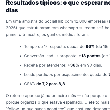
Resultados típicos: o que esperar n
dias
Em uma amostra do SocialHub com 12.000 empresas (
2026) que estruturaram crm whatsapp suitecrm self-ho
primeiro trimestre, os ganhos médios foram:
Tempo de 1ª resposta: queda de
96%
(de 18m
Conversão lead → proposta:
+13 pontos
(de 
Receita por atendente:
+38%
em 90 dias.
Leads perdidos por esquecimento: queda de
CSAT:
de 7,2 para 8,8
.
O retorno aparece já no primeiro mês — não porque o 
porque organiza o que estava espalhado. O efeito mais
“follow-up que nunca acontece”, que costuma desapare