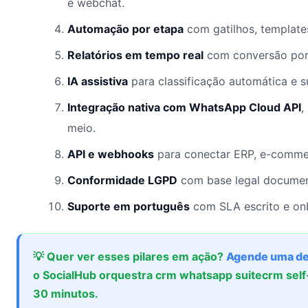
e webchat.
Automação por etapa
com gatilhos, template
Relatórios em tempo real
com conversão por 
IA assistiva
para classificação automática e 
Integração nativa com WhatsApp Cloud API
,
meio.
API e webhooks
para conectar ERP, e-commer
Conformidade LGPD
com base legal documen
Suporte em português
com SLA escrito e onb
💡 Quer ver esses pilares em ação?
Agende uma d
o SocialHub orquestra crm whatsapp suitecrm sel
30 minutos.