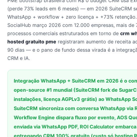
PME bootstrap brasileira com R$ 0 budget CRM usa Ex
(perde 73% leads em 6 meses) — em 2026 SuiteCRM sel
WhatsApp + workflow + zero licença + +73% retenção
SocialHub março 2026 com 12.000 empresas, mais de
processos comerciais estruturados em torno de
crm wh
hosted gratuito pme
registraram aumento de receita a
90 dias — e o pano de fundo dessa virada é a integraç
CRM e IA.
Integração WhatsApp + SuiteCRM em 2026 é o co
open-source #1 mundial (SuiteCRM fork de Suga
instalações, licença AGPLv3 grátis) ao WhatsApp 
SuiteCRM sincroniza com conversa WhatsApp via 
Workflow Engine dispara fluxo por evento, AOS Qu
enviada via WhatsApp PDF, ROI Calculator embarc
entregando CRM 100% gratuito (custo só hosting 